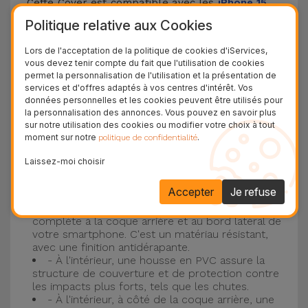
Cette Cover est compatible avec les
iPhone 15
,
14, 13, 12, entre autres, ainsi qu'avec le modèle le
Politique relative aux Cookies
plus populaire d'Apple, l'
iPhone 16
et
iPhone 17
.
Lors de l'acceptation de la politique de cookies d'iServices,
vous devez tenir compte du fait que l'utilisation de cookies
Protection à 3 couches avec coques en
permet la personnalisation de l'utilisation et la présentation de
services et d'offres adaptés à vos centres d'intérêt. Vos
silicone
données personnelles et les cookies peuvent être utilisés pour
la personnalisation des annonces. Vous pouvez en savoir plus
Nos coques en silicone pour iPhone ont une
sur notre utilisation des cookies ou modifier votre choix à tout
moment sur notre
.
politique de confidentialité
construction robuste et de qualité, avec une
construction à trois couches, pour éviter au
Laissez-moi choisir
maximum les accidents et les casses !
Accepter
Je refuse
- Une première couche de silicone liquide
donne de la couleur et une couverture
complète à la coque arrière et au bord latéral de
votre smartphone. C'est un matériau résistant,
avec une finition antidérapante.
- À l'intérieur, une housse en PVC assure la
structure de couverture et de protection contre
les impacts plus forts, tels que les chutes.
- À l'intérieur, à côté de la coque arrière, une