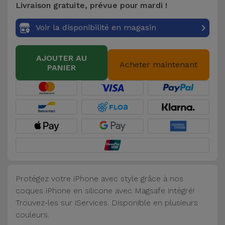
Livraison gratuite, prévue pour mardi !
Accessoires
Voir la disponibilité en magasin
Mobilité,
Auto et
AJOUTER AU
Vélo
Acheter maintenant
PANIER
Accessoires
d'ordinateur
Accessoires
iPad et
Tablette
Protégez votre iPhone avec style grâce à nos
Kids
coques iPhone en silicone avec Magsafe intégré!
Trouvez-les sur iServices. Disponible en plusieurs
Voir
couleurs.
tout