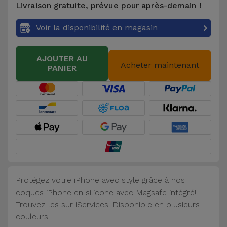
Livraison gratuite, prévue pour après-demain !
Accessoires
Voir la disponibilité en magasin
Mobilité,
Auto et
AJOUTER AU
Vélo
Acheter maintenant
PANIER
Accessoires
d'ordinateur
Accessoires
iPad et
Tablette
Protégez votre iPhone avec style grâce à nos
Kids
coques iPhone en silicone avec Magsafe intégré!
Trouvez-les sur iServices. Disponible en plusieurs
Voir
couleurs.
tout