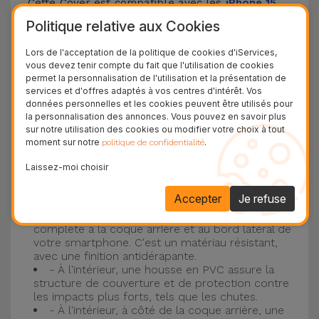
Cette Cover est compatible avec les
iPhone 15
,
14, 13, 12, entre autres, ainsi qu'avec le modèle le
Politique relative aux Cookies
plus populaire d'Apple, l'
iPhone 16
et
iPhone 17
.
Lors de l'acceptation de la politique de cookies d'iServices,
vous devez tenir compte du fait que l'utilisation de cookies
Protection à 3 couches avec coques en
permet la personnalisation de l'utilisation et la présentation de
services et d'offres adaptés à vos centres d'intérêt. Vos
silicone
données personnelles et les cookies peuvent être utilisés pour
la personnalisation des annonces. Vous pouvez en savoir plus
Nos coques en silicone pour iPhone ont une
sur notre utilisation des cookies ou modifier votre choix à tout
moment sur notre
.
politique de confidentialité
construction robuste et de qualité, avec une
construction à trois couches, pour éviter au
Laissez-moi choisir
maximum les accidents et les casses !
Accepter
Je refuse
- Une première couche de silicone liquide
donne de la couleur et une couverture
complète à la coque arrière et au bord latéral de
votre smartphone. C'est un matériau résistant,
avec une finition antidérapante.
- À l'intérieur, une housse en PVC assure la
structure de couverture et de protection contre
les impacts plus forts, tels que les chutes.
- À l'intérieur, à côté de la coque arrière, une