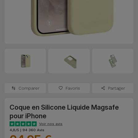
Watch
Apple Watch
Adaptateurs
Reconditionnés
Samsung
Coques et
Samsungs
Protections
Xiaomi
Reconditionnés
d'Écran
Huawei
iMacs
Batteries
Reconditionnés
Externes
Oppo
Consoles de
Chargeurs
Jeux
OnePlus
Comparer
Favoris
Partager
Reconditionnées
Ecouteurs
Google
et
Coque en Silicone Liquide Magsafe
Voir
Enceintes
pour iPhone
tout
Dyson
Voir nos avis
Montres
4,8/5 | 94 360 Avis
TCL
Connectées