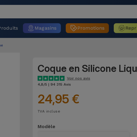
Produits
Magasins
Promotions
Repr
ne
Coque en Silicone Liq
Voir nos avis
4,8/5 | 94 315 Avis
24,95 €
TVA incluse
Modèle