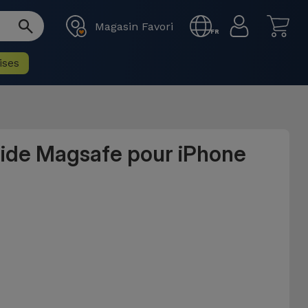
Magasin Favori
FR
ises
uide Magsafe pour iPhone