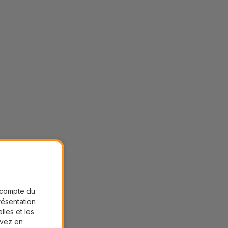
r compte du
présentation
lles et les
uvez en