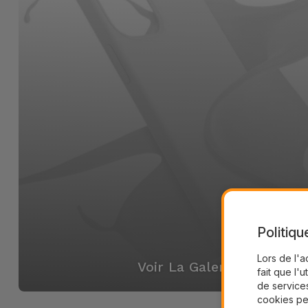
Politiqu
Lors de l'a
Voir La Galerie
fait que l'u
de services
cookies pe