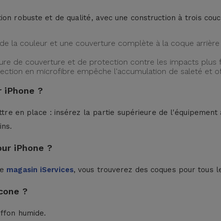
ion robuste et de qualité, avec une construction à trois cou
de la couleur et une couverture complète à la coque arrière 
ture de couverture et de protection contre les impacts plus f
protection en microfibre empêche l'accumulation de saleté et 
 iPhone ?
ttre en place : insérez la partie supérieure de l'équipement à
ins.
our iPhone ?
le
magasin iServices
, vous trouverez des coques pour tous l
cone ?
iffon humide.