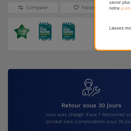
savoir plus
Comparer
Favoris
notre
polit
Laissez-moi
Retour sous 30 jours
Vous avez changé d'avis ? Retournez vo
produit sans complications sous 30 jou