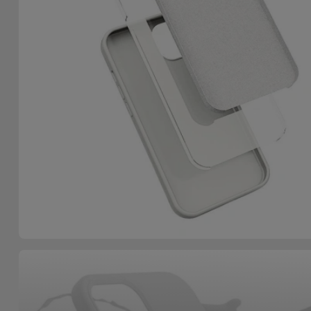
Accessoires
Mobilité,
Auto et
Vélo
Accessoires
d'ordinateur
Accessoires
iPad et
Tablette
Kids
Voir
tout