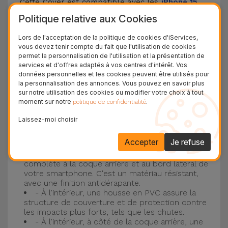
Cette Cover est compatible avec les
iPhone 15
,
14, 13, 12, entre autres, ainsi qu'avec le modèle le
Politique relative aux Cookies
plus populaire d'Apple, l'
iPhone 16
et
iPhone 17
.
Lors de l'acceptation de la politique de cookies d'iServices,
vous devez tenir compte du fait que l'utilisation de cookies
Protection à 3 couches avec coques en
permet la personnalisation de l'utilisation et la présentation de
services et d'offres adaptés à vos centres d'intérêt. Vos
silicone
données personnelles et les cookies peuvent être utilisés pour
la personnalisation des annonces. Vous pouvez en savoir plus
Nos coques en silicone pour iPhone ont une
sur notre utilisation des cookies ou modifier votre choix à tout
moment sur notre
.
politique de confidentialité
construction robuste et de qualité, avec une
construction à trois couches, pour éviter au
Laissez-moi choisir
maximum les accidents et les casses !
Accepter
Je refuse
- Une première couche de silicone liquide
donne de la couleur et une couverture
complète à la coque arrière et au bord latéral de
votre smartphone. C'est un matériau résistant,
avec une finition antidérapante.
- À l'intérieur, une housse en PVC assure la
structure de couverture et de protection contre
les impacts plus forts, tels que les chutes.
- À l'intérieur, à côté de la coque arrière, une