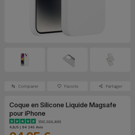
Watch
Apple Watch
Adaptateurs
Reconditionnés
Samsung
Coques et
Samsungs
Protections
Xiaomi
Reconditionnés
d'Écran
Huawei
iMacs
Batteries
Reconditionnés
Externes
Oppo
Consoles de
Chargeurs
Jeux
OnePlus
Comparer
Favoris
Partager
Reconditionnées
Ecouteurs
Google
et
Coque en Silicone Liquide Magsafe
Voir
Enceintes
pour iPhone
tout
Dyson
Voir nos avis
Montres
4,8/5 | 94 245 Avis
TCL
Connectées