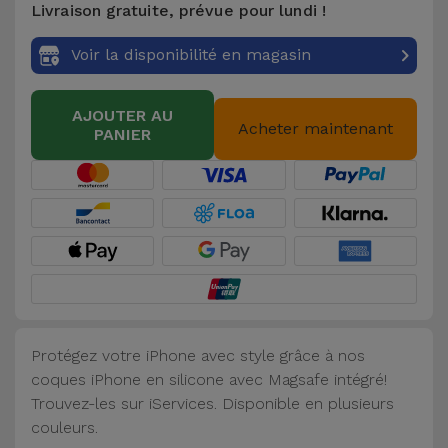
Livraison gratuite, prévue pour lundi !
Accessoires
Voir la disponibilité en magasin
Mobilité,
Auto et
AJOUTER AU
Vélo
Acheter maintenant
PANIER
Accessoires
d'ordinateur
Accessoires
iPad et
Tablette
Protégez votre iPhone avec style grâce à nos
Kids
coques iPhone en silicone avec Magsafe intégré!
Trouvez-les sur iServices. Disponible en plusieurs
Voir
couleurs.
tout