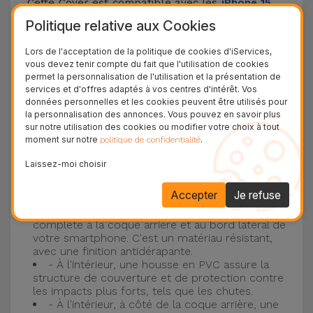
Cette Cover est compatible avec les
iPhone 15
,
14, 13, 12, entre autres, ainsi qu'avec le modèle le
Politique relative aux Cookies
plus populaire d'Apple, l'
iPhone 16
et
iPhone 17
.
Lors de l'acceptation de la politique de cookies d'iServices,
vous devez tenir compte du fait que l'utilisation de cookies
Protection à 3 couches avec coques en
permet la personnalisation de l'utilisation et la présentation de
services et d'offres adaptés à vos centres d'intérêt. Vos
silicone
données personnelles et les cookies peuvent être utilisés pour
la personnalisation des annonces. Vous pouvez en savoir plus
Nos coques en silicone pour iPhone ont une
sur notre utilisation des cookies ou modifier votre choix à tout
moment sur notre
.
politique de confidentialité
construction robuste et de qualité, avec une
construction à trois couches, pour éviter au
Laissez-moi choisir
maximum les accidents et les casses !
Accepter
Je refuse
- Une première couche de silicone liquide
donne de la couleur et une couverture
complète à la coque arrière et au bord latéral de
votre smartphone. C'est un matériau résistant,
avec une finition antidérapante.
- À l'intérieur, une housse en PVC assure la
structure de couverture et de protection contre
les impacts plus forts, tels que les chutes.
- À l'intérieur, à côté de la coque arrière, une