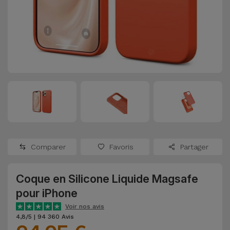
Watch
Apple Watch
Adaptateurs
Reconditionnés
Samsung
Coques et
Samsungs
Protections
Xiaomi
Reconditionnés
d'Écran
Huawei
iMacs
Batteries
Reconditionnés
Externes
Oppo
Consoles de
Chargeurs
Jeux
OnePlus
Comparer
Favoris
Partager
Reconditionnées
Ecouteurs
Google
et
Coque en Silicone Liquide Magsafe
Voir
Enceintes
pour iPhone
tout
Dyson
Voir nos avis
Montres
4,8/5 | 94 360 Avis
TCL
Connectées