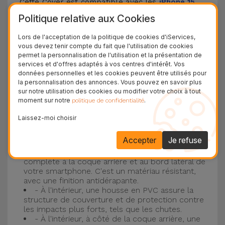
Cette Cover est compatible avec les
iPhone 15
,
14, 13, 12, entre autres, ainsi qu'avec le modèle le
Politique relative aux Cookies
plus populaire d'Apple, l'
iPhone 16
et
iPhone 17
.
Lors de l'acceptation de la politique de cookies d'iServices,
vous devez tenir compte du fait que l'utilisation de cookies
Protection à 3 couches avec coques en
permet la personnalisation de l'utilisation et la présentation de
services et d'offres adaptés à vos centres d'intérêt. Vos
silicone
données personnelles et les cookies peuvent être utilisés pour
la personnalisation des annonces. Vous pouvez en savoir plus
Nos coques en silicone pour iPhone ont une
sur notre utilisation des cookies ou modifier votre choix à tout
moment sur notre
.
politique de confidentialité
construction robuste et de qualité, avec une
construction à trois couches, pour éviter au
Laissez-moi choisir
maximum les accidents et les casses !
Accepter
Je refuse
- Une première couche de silicone liquide
donne de la couleur et une couverture
complète à la coque arrière et au bord latéral de
votre smartphone. C'est un matériau résistant,
avec une finition antidérapante.
- À l'intérieur, une housse en PVC assure la
structure de couverture et de protection contre
les impacts plus forts, tels que les chutes.
- À l'intérieur, à côté de la coque arrière, une