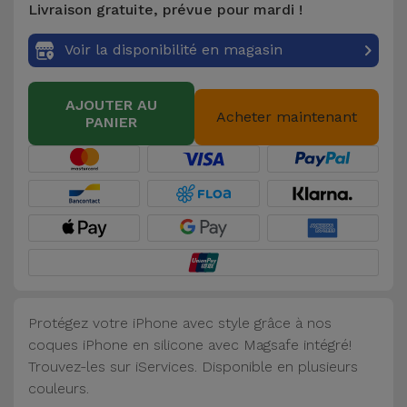
Livraison gratuite, prévue pour mardi !
Accessoires
Voir la disponibilité en magasin
Mobilité,
Auto et
AJOUTER AU
Vélo
Acheter maintenant
PANIER
Accessoires
d'ordinateur
Accessoires
iPad et
Tablette
Protégez votre iPhone avec style grâce à nos
Kids
coques iPhone en silicone avec Magsafe intégré!
Trouvez-les sur iServices. Disponible en plusieurs
Voir
couleurs.
tout