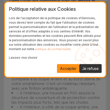
Cette Cover est compatible avec les
iPhone 15
,
14, 13, 12, entre autres, ainsi qu'avec le modèle le
Politique relative aux Cookies
plus populaire d'Apple, l'
iPhone 16
et
iPhone 17
.
Lors de l'acceptation de la politique de cookies d'iServices,
vous devez tenir compte du fait que l'utilisation de cookies
Protection à 3 couches avec coques en
permet la personnalisation de l'utilisation et la présentation de
services et d'offres adaptés à vos centres d'intérêt. Vos
silicone
données personnelles et les cookies peuvent être utilisés pour
la personnalisation des annonces. Vous pouvez en savoir plus
Nos coques en silicone pour iPhone ont une
sur notre utilisation des cookies ou modifier votre choix à tout
moment sur notre
.
politique de confidentialité
construction robuste et de qualité, avec une
construction à trois couches, pour éviter au
Laissez-moi choisir
maximum les accidents et les casses !
Accepter
Je refuse
- Une première couche de silicone liquide
donne de la couleur et une couverture
complète à la coque arrière et au bord latéral de
votre smartphone. C'est un matériau résistant,
avec une finition antidérapante.
- À l'intérieur, une housse en PVC assure la
structure de couverture et de protection contre
les impacts plus forts, tels que les chutes.
- À l'intérieur, à côté de la coque arrière, une