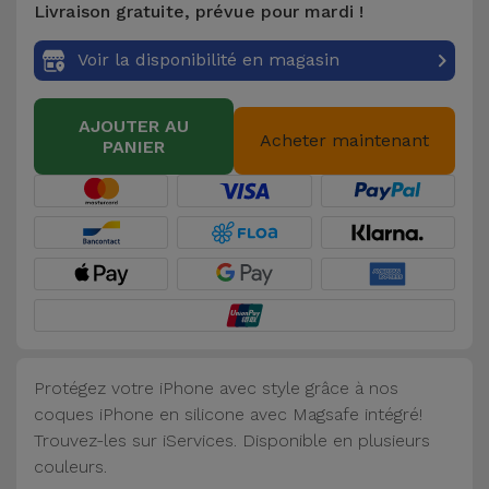
Livraison gratuite, prévue pour mardi !
Accessoires
Voir la disponibilité en magasin
Mobilité,
Auto et
AJOUTER AU
Vélo
Acheter maintenant
PANIER
Accessoires
d'ordinateur
Accessoires
iPad et
Tablette
Protégez votre iPhone avec style grâce à nos
Kids
coques iPhone en silicone avec Magsafe intégré!
Trouvez-les sur iServices. Disponible en plusieurs
Voir
couleurs.
tout