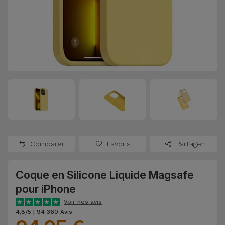
Watch
Apple Watch
Adaptateurs
Reconditionnés
Samsung
Coques et
Samsungs
Protections
Xiaomi
Reconditionnés
d'Écran
Huawei
iMacs
Batteries
Reconditionnés
Externes
Oppo
Consoles de
Chargeurs
Jeux
OnePlus
Comparer
Favoris
Partager
Reconditionnées
Ecouteurs
Google
et
Coque en Silicone Liquide Magsafe
Voir
Enceintes
pour iPhone
tout
Dyson
Voir nos avis
Montres
4,8/5 | 94 360 Avis
TCL
Connectées