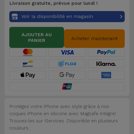
Livraison gratuite, prévue pour lundi !
Accessoires
Voir la disponibilité en magasin
Mobilité,
Auto et
AJOUTER AU
Vélo
Acheter maintenant
PANIER
Accessoires
d'ordinateur
Accessoires
iPad et
Tablette
Protégez votre iPhone avec style grâce à nos
Kids
coques iPhone en silicone avec Magsafe intégré!
Trouvez-les sur iServices. Disponible en plusieurs
Voir
couleurs.
tout