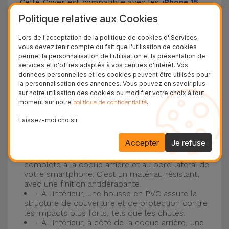
Cette Cover est compatible avec les
iPhone 15
,
14, 13, 12, entre autres, ainsi qu'avec le modèle le
Politique relative aux Cookies
plus populaire d'Apple, l'
iPhone 16
et
iPhone 17
.
Lors de l'acceptation de la politique de cookies d'iServices,
vous devez tenir compte du fait que l'utilisation de cookies
Protection à 3 couches avec coques en
permet la personnalisation de l'utilisation et la présentation de
services et d'offres adaptés à vos centres d'intérêt. Vos
silicone
données personnelles et les cookies peuvent être utilisés pour
la personnalisation des annonces. Vous pouvez en savoir plus
Nos coques en silicone pour iPhone ont une
sur notre utilisation des cookies ou modifier votre choix à tout
moment sur notre
.
politique de confidentialité
construction robuste et de qualité, avec une
construction à trois couches, pour éviter au
Laissez-moi choisir
maximum les accidents et les casses !
Accepter
Je refuse
- Une première couche de silicone liquide
donne de la couleur et une couverture
complète à la coque arrière et au bord latéral de
votre smartphone. C'est un matériau résistant,
avec une finition antidérapante.
- À l'intérieur, une housse en PVC assure la
structure de couverture et de protection contre
les impacts plus forts, tels que les chutes.
- À l'intérieur, à côté de la coque arrière, une