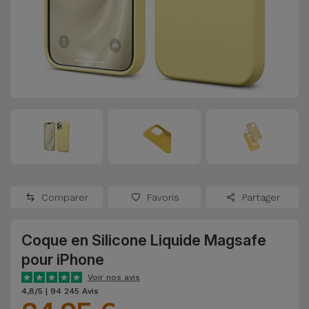
Watch
Apple Watch
Adaptateurs
Reconditionnés
Samsung
Coques et
Samsungs
Protections
Xiaomi
Reconditionnés
d'Écran
Huawei
iMacs
Batteries
Reconditionnés
Externes
Oppo
Consoles de
Chargeurs
Jeux
OnePlus
Comparer
Favoris
Partager
Reconditionnées
Ecouteurs
Google
et
Coque en Silicone Liquide Magsafe
Voir
Enceintes
pour iPhone
tout
Dyson
Voir nos avis
Montres
4,8/5 | 94 245 Avis
TCL
Connectées