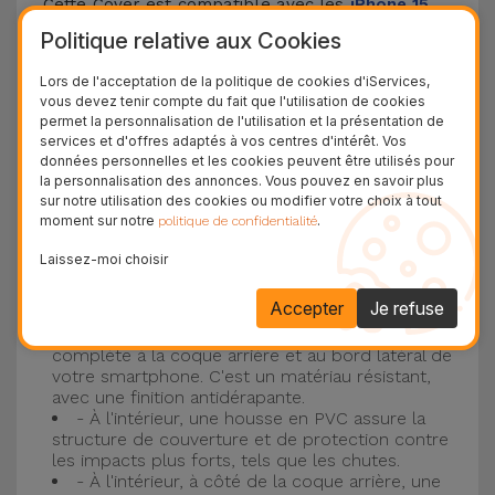
Cette Cover est compatible avec les
iPhone 15
,
14, 13, 12, entre autres, ainsi qu'avec le modèle le
Politique relative aux Cookies
plus populaire d'Apple, l'
iPhone 16
et
iPhone 17
.
Lors de l'acceptation de la politique de cookies d'iServices,
vous devez tenir compte du fait que l'utilisation de cookies
Protection à 3 couches avec coques en
permet la personnalisation de l'utilisation et la présentation de
services et d'offres adaptés à vos centres d'intérêt. Vos
silicone
données personnelles et les cookies peuvent être utilisés pour
la personnalisation des annonces. Vous pouvez en savoir plus
Nos coques en silicone pour iPhone ont une
sur notre utilisation des cookies ou modifier votre choix à tout
moment sur notre
.
politique de confidentialité
construction robuste et de qualité, avec une
construction à trois couches, pour éviter au
Laissez-moi choisir
maximum les accidents et les casses !
Accepter
Je refuse
- Une première couche de silicone liquide
donne de la couleur et une couverture
complète à la coque arrière et au bord latéral de
votre smartphone. C'est un matériau résistant,
avec une finition antidérapante.
- À l'intérieur, une housse en PVC assure la
structure de couverture et de protection contre
les impacts plus forts, tels que les chutes.
- À l'intérieur, à côté de la coque arrière, une