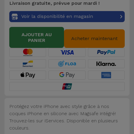
Livraison gratuite, prévue pour mardi !
Accessoires
Voir la disponibilité en magasin
Mobilité,
Auto et
AJOUTER AU
Vélo
Acheter maintenant
PANIER
Accessoires
d'ordinateur
Accessoires
iPad et
Tablette
Protégez votre iPhone avec style grâce à nos
Kids
coques iPhone en silicone avec Magsafe intégré!
Trouvez-les sur iServices. Disponible en plusieurs
Voir
couleurs.
tout