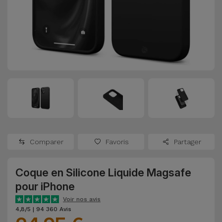
Watch
Apple Watch
Adaptateurs
Reconditionnés
Samsung
Coques et
Samsungs
Protections
Xiaomi
Reconditionnés
d'Écran
Huawei
iMacs
Batteries
Reconditionnés
Externes
Oppo
Consoles de
Chargeurs
Jeux
OnePlus
Comparer
Favoris
Partager
Reconditionnées
Ecouteurs
Google
et
Coque en Silicone Liquide Magsafe
Voir
Enceintes
pour iPhone
tout
Dyson
Voir nos avis
Montres
4,8/5 | 94 360 Avis
TCL
Connectées