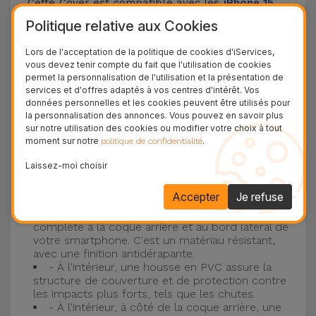
Cette Cover est compatible avec les
iPhone 15
,
14, 13, 12, entre autres, ainsi qu'avec le modèle le
Politique relative aux Cookies
plus populaire d'Apple, l'
iPhone 16
et
iPhone 17
.
Lors de l'acceptation de la politique de cookies d'iServices,
vous devez tenir compte du fait que l'utilisation de cookies
Protection à 3 couches avec coques en
permet la personnalisation de l'utilisation et la présentation de
services et d'offres adaptés à vos centres d'intérêt. Vos
silicone
données personnelles et les cookies peuvent être utilisés pour
la personnalisation des annonces. Vous pouvez en savoir plus
Nos coques en silicone pour iPhone ont une
sur notre utilisation des cookies ou modifier votre choix à tout
moment sur notre
.
politique de confidentialité
construction robuste et de qualité, avec une
construction à trois couches, pour éviter au
Laissez-moi choisir
maximum les accidents et les casses !
Accepter
Je refuse
- Une première couche de silicone liquide
donne de la couleur et une couverture
complète à la coque arrière et au bord latéral de
votre smartphone. C'est un matériau résistant,
avec une finition antidérapante.
- À l'intérieur, une housse en PVC assure la
structure de couverture et de protection contre
les impacts plus forts, tels que les chutes.
- À l'intérieur, à côté de la coque arrière, une