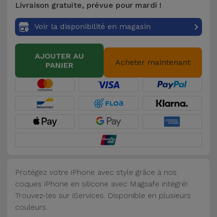
Livraison gratuite, prévue pour mardi !
Accessoires
Voir la disponibilité en magasin
Mobilité,
Auto et
AJOUTER AU
Vélo
Acheter maintenant
PANIER
Accessoires
d'ordinateur
Accessoires
iPad et
Tablette
Protégez votre iPhone avec style grâce à nos
Kids
coques iPhone en silicone avec Magsafe intégré!
Trouvez-les sur iServices. Disponible en plusieurs
Voir
couleurs.
tout