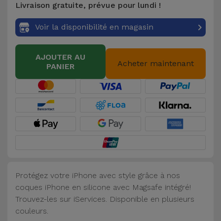
Livraison gratuite, prévue pour lundi !
Accessoires
Voir la disponibilité en magasin
Mobilité,
Auto et
AJOUTER AU
Vélo
Acheter maintenant
PANIER
Accessoires
d'ordinateur
Accessoires
iPad et
Tablette
Protégez votre iPhone avec style grâce à nos
Kids
coques iPhone en silicone avec Magsafe intégré!
Trouvez-les sur iServices. Disponible en plusieurs
Voir
couleurs.
tout