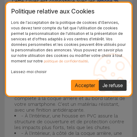
Cette Cover est compatible avec les
iPhone 15
,
14, 13, 12, entre autres, ainsi qu'avec le modèle le
Politique relative aux Cookies
plus populaire d'Apple, l'
iPhone 16
et
iPhone 17
.
Lors de l'acceptation de la politique de cookies d'iServices,
vous devez tenir compte du fait que l'utilisation de cookies
Protection à 3 couches avec coques en
permet la personnalisation de l'utilisation et la présentation de
services et d'offres adaptés à vos centres d'intérêt. Vos
silicone
données personnelles et les cookies peuvent être utilisés pour
la personnalisation des annonces. Vous pouvez en savoir plus
Nos coques en silicone pour iPhone ont une
sur notre utilisation des cookies ou modifier votre choix à tout
moment sur notre
.
politique de confidentialité
construction robuste et de qualité, avec une
construction à trois couches, pour éviter au
Laissez-moi choisir
maximum les accidents et les casses !
Accepter
Je refuse
- Une première couche de silicone liquide
donne de la couleur et une couverture
complète à la coque arrière et au bord latéral de
votre smartphone. C'est un matériau résistant,
avec une finition antidérapante.
- À l'intérieur, une housse en PVC assure la
structure de couverture et de protection contre
les impacts plus forts, tels que les chutes.
- À l'intérieur, à côté de la coque arrière, une