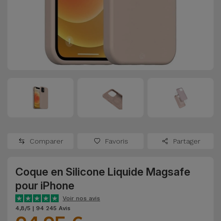
Watch
Apple Watch
Adaptateurs
Reconditionnés
Samsung
Coques et
Samsungs
Protections
Xiaomi
Reconditionnés
d'Écran
Huawei
iMacs
Batteries
Reconditionnés
Externes
Oppo
Consoles de
Chargeurs
Jeux
OnePlus
Comparer
Favoris
Partager
Reconditionnées
Ecouteurs
Google
et
Coque en Silicone Liquide Magsafe
Voir
Enceintes
pour iPhone
tout
Dyson
Voir nos avis
Montres
4,8/5 | 94 245 Avis
TCL
Connectées