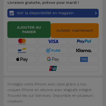
Livraison gratuite, prévue pour mardi !
Accessoires
Voir la disponibilité en magasin
Mobilité,
Auto et
AJOUTER AU
Vélo
Acheter maintenant
PANIER
Accessoires
d'ordinateur
Accessoires
iPad et
Tablette
Protégez votre iPhone avec style grâce à nos
Kids
coques iPhone en silicone avec Magsafe intégré!
Trouvez-les sur iServices. Disponible en plusieurs
Voir
couleurs.
tout