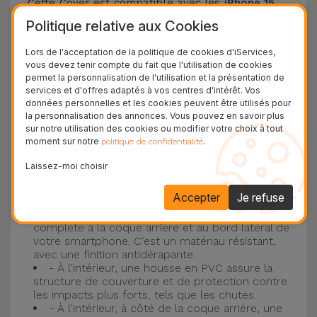
Cette Cover est compatible avec les
iPhone 15
,
14, 13, 12, entre autres, ainsi qu'avec le modèle le
Politique relative aux Cookies
plus populaire d'Apple, l'
iPhone 16
et
iPhone 17
.
Lors de l'acceptation de la politique de cookies d'iServices,
vous devez tenir compte du fait que l'utilisation de cookies
Protection à 3 couches avec coques en
permet la personnalisation de l'utilisation et la présentation de
services et d'offres adaptés à vos centres d'intérêt. Vos
silicone
données personnelles et les cookies peuvent être utilisés pour
la personnalisation des annonces. Vous pouvez en savoir plus
Nos coques en silicone pour iPhone ont une
sur notre utilisation des cookies ou modifier votre choix à tout
moment sur notre
.
politique de confidentialité
construction robuste et de qualité, avec une
construction à trois couches, pour éviter au
Laissez-moi choisir
maximum les accidents et les casses !
Accepter
Je refuse
- Une première couche de silicone liquide
donne de la couleur et une couverture
complète à la coque arrière et au bord latéral de
votre smartphone. C'est un matériau résistant,
avec une finition antidérapante.
- À l'intérieur, une housse en PVC assure la
structure de couverture et de protection contre
les impacts plus forts, tels que les chutes.
- À l'intérieur, à côté de la coque arrière, une