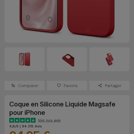
Watch
Apple Watch
Adaptateurs
Reconditionnés
Samsung
Coques et
Samsungs
Protections
Xiaomi
Reconditionnés
d'Écran
Huawei
iMacs
Batteries
Reconditionnés
Externes
Oppo
Consoles de
Chargeurs
Jeux
OnePlus
Comparer
Favoris
Partager
Reconditionnées
Ecouteurs
Google
et
Coque en Silicone Liquide Magsafe
Voir
Enceintes
pour iPhone
tout
Dyson
Voir nos avis
Montres
4,8/5 | 94 315 Avis
TCL
Connectées