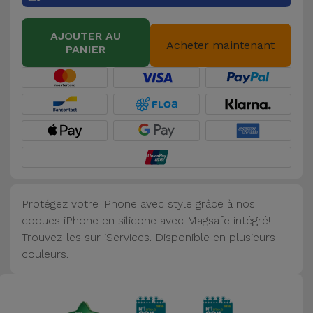
Accessoires
AJOUTER AU
Acheter maintenant
PANIER
Mobilité,
Auto et
Vélo
Accessoires
d'ordinateur
Accessoires
iPad et
Protégez votre iPhone avec style grâce à nos
Tablette
coques iPhone en silicone avec Magsafe intégré!
Trouvez-les sur iServices. Disponible en plusieurs
Kids
couleurs.
Voir
tout