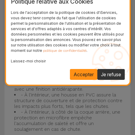
Politique relative aux Cookies
Protection à 3 couches avec coques en
Lors de l'acceptation de la politique de cookies d'iServices,
vous devez tenir compte du fait que l'utilisation de cookies
silicone
permet la personnalisation de l'utilisation et la présentation de
services et d'offres adaptés à vos centres d'intérêt. Vos
Nos coques en silicone pour iPhone ont une
données personnelles et les cookies peuvent être utilisés pour
la personnalisation des annonces. Vous pouvez en savoir plus
construction robuste et de qualité, avec une
sur notre utilisation des cookies ou modifier votre choix à tout
construction à trois couches, pour éviter au
moment sur notre
.
politique de confidentialité
maximum les accidents et les casses !
Laissez-moi choisir
- Une première couche de silicone liquide
donne de la couleur et une couverture
Accepter
Je refuse
complète à la coque arrière et au bord latéral de
votre smartphone. C'est un matériau résistant,
avec une finition antidérapante.
- À l'intérieur, une housse en PVC assure la
structure de couverture et de protection contre
les impacts plus forts, tels que les chutes.
- À l'intérieur, à côté de la coque arrière, une
protection en microfibre empêche
l'accumulation de saleté et offre un
soulagement en cas de chute.