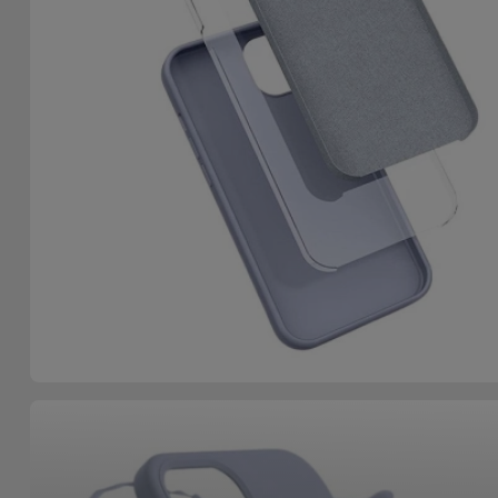
Accessoires
Mobilité,
Auto et
Vélo
Accessoires
d'ordinateur
Accessoires
iPad et
Tablette
Kids
Voir
tout