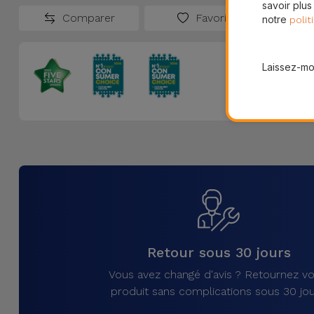
savoir plus
Comparer
Favoris
notre
polit
Laissez-moi
Retour sous 30 jours
Vous avez changé d'avis ? Retournez vo
produit sans complications sous 30 jou