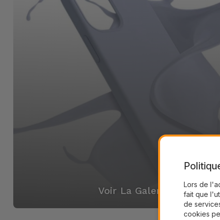
Politiqu
Lors de l'a
Voir La Galerie
fait que l'u
de services
cookies pe