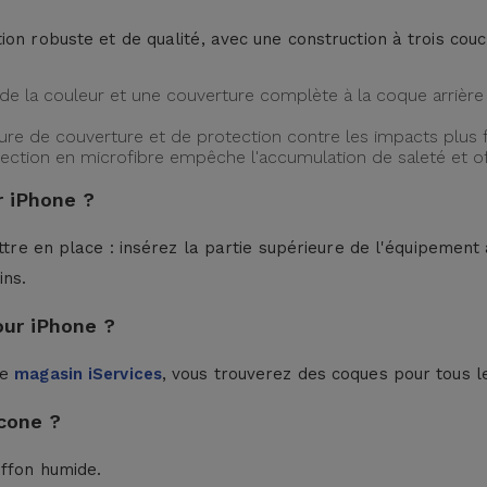
ion robuste et de qualité, avec une construction à trois cou
de la couleur et une couverture complète à la coque arrière 
ture de couverture et de protection contre les impacts plus f
protection en microfibre empêche l'accumulation de saleté et 
 iPhone ?
ttre en place : insérez la partie supérieure de l'équipement à
ins.
our iPhone ?
le
magasin iServices
, vous trouverez des coques pour tous l
cone ?
iffon humide.