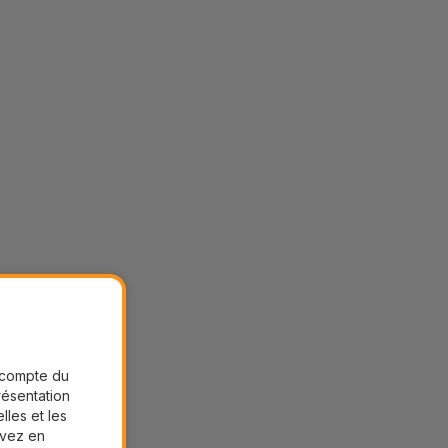
r compte du
présentation
lles et les
uvez en