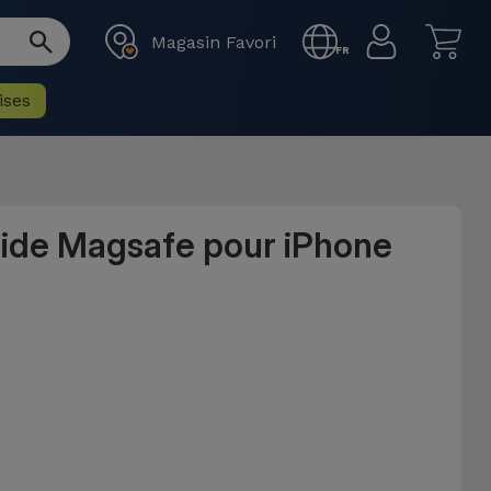
Magasin Favori
FR
ises
uide Magsafe pour iPhone