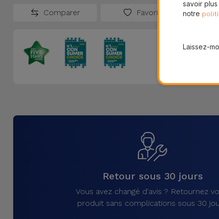
savoir plus
Comparer
Favoris
notre
polit
Laissez-moi
Retour sous 30 jours
Vous avez changé d'avis ? Retournez vo
produit sans complications sous 30 jou