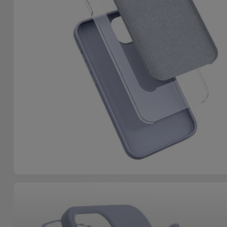
Accessoires
Mobilité,
Auto et
Vélo
Accessoires
d'ordinateur
Accessoires
iPad et
Tablette
Kids
Voir
tout