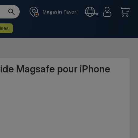
Magasin Favori
FR
ises
uide Magsafe pour iPhone