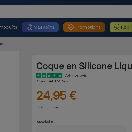
Produits
Magasins
Promotions
Repr
ne
Coque en Silicone Liq
Voir nos avis
4,8/5 | 94 174 Avis
24,95 €
TVA incluse
Modèle