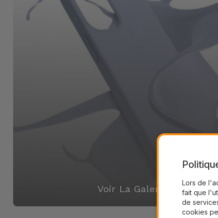
Politiqu
Lors de l'a
Voir La Galerie
fait que l'u
de services
cookies pe