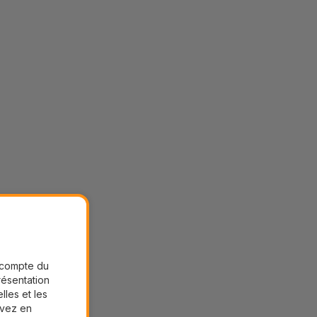
r compte du
présentation
lles et les
uvez en