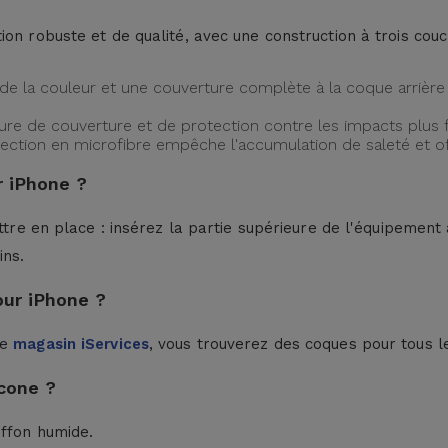
ion robuste et de qualité, avec une construction à trois cou
de la couleur et une couverture complète à la coque arrière 
ture de couverture et de protection contre les impacts plus f
protection en microfibre empêche l'accumulation de saleté et 
 iPhone ?
ttre en place : insérez la partie supérieure de l'équipement à
ins.
our iPhone ?
le
magasin iServices
, vous trouverez des coques pour tous l
cone ?
iffon humide.