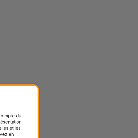
r compte du
présentation
lles et les
uvez en