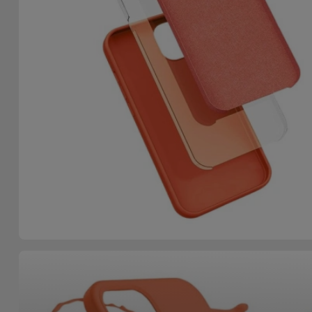
Accessoires
Mobilité,
Auto et
Vélo
Accessoires
d'ordinateur
Accessoires
iPad et
Tablette
Kids
Voir
tout