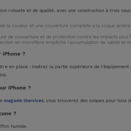
ion robuste et de qualité, avec une construction à trois cou
de la couleur et une couverture complète à la coque arrière 
ture de couverture et de protection contre les impacts plus f
protection en microfibre empêche l'accumulation de saleté et 
 iPhone ?
ttre en place : insérez la partie supérieure de l'équipement à
ins.
our iPhone ?
le
magasin iServices
, vous trouverez des coques pour tous l
cone ?
iffon humide.