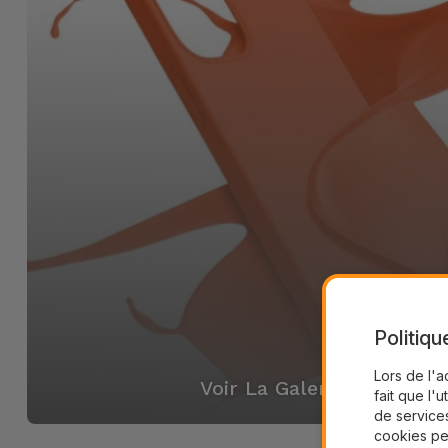
Politiqu
Lors de l'a
Voir La Galerie
fait que l'u
de services
cookies pe