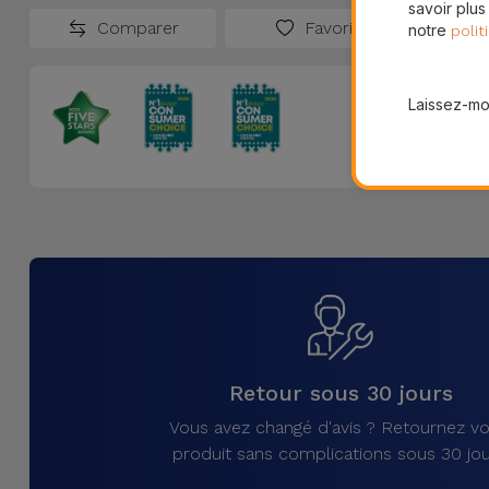
savoir plus
Comparer
Favoris
notre
polit
Laissez-moi
Retour sous 30 jours
Vous avez changé d'avis ? Retournez vo
produit sans complications sous 30 jou