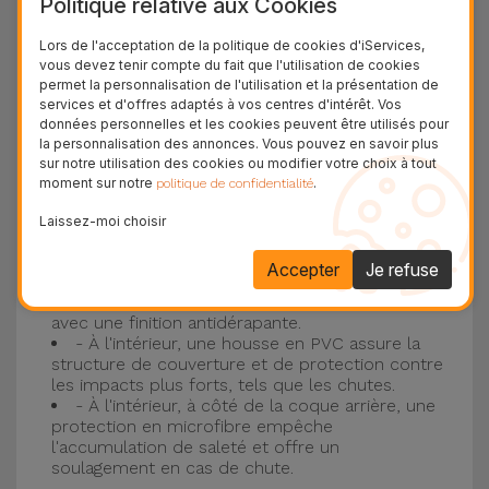
Politique relative aux Cookies
Protection à 3 couches avec coques en
Lors de l'acceptation de la politique de cookies d'iServices,
vous devez tenir compte du fait que l'utilisation de cookies
silicone
permet la personnalisation de l'utilisation et la présentation de
services et d'offres adaptés à vos centres d'intérêt. Vos
Nos coques en silicone pour iPhone ont une
données personnelles et les cookies peuvent être utilisés pour
la personnalisation des annonces. Vous pouvez en savoir plus
construction robuste et de qualité, avec une
sur notre utilisation des cookies ou modifier votre choix à tout
construction à trois couches, pour éviter au
moment sur notre
.
politique de confidentialité
maximum les accidents et les casses !
Laissez-moi choisir
- Une première couche de silicone liquide
donne de la couleur et une couverture
Accepter
Je refuse
complète à la coque arrière et au bord latéral de
votre smartphone. C'est un matériau résistant,
avec une finition antidérapante.
- À l'intérieur, une housse en PVC assure la
structure de couverture et de protection contre
les impacts plus forts, tels que les chutes.
- À l'intérieur, à côté de la coque arrière, une
protection en microfibre empêche
l'accumulation de saleté et offre un
soulagement en cas de chute.