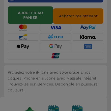
Accessoires
AJOUTER AU
Acheter maintenant
PANIER
Mobilité,
Auto et
Vélo
Accessoires
d'ordinateur
Accessoires
iPad et
Protégez votre iPhone avec style grâce à nos
Tablette
coques iPhone en silicone avec Magsafe intégré!
Trouvez-les sur iServices. Disponible en plusieurs
Kids
couleurs.
Voir
tout