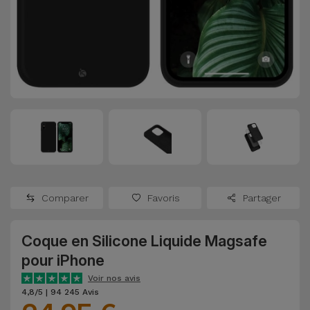
Watch
Apple Watch
Adaptateurs
Reconditionnés
Samsung
Coques et
Samsungs
Protections
Xiaomi
Reconditionnés
d'Écran
Huawei
iMacs
Batteries
Reconditionnés
Externes
Oppo
Consoles de
Chargeurs
Jeux
OnePlus
Comparer
Favoris
Partager
Reconditionnées
Ecouteurs
Google
et
Coque en Silicone Liquide Magsafe
Voir
Enceintes
pour iPhone
tout
Dyson
Voir nos avis
Montres
4,8/5 | 94 245 Avis
TCL
Connectées