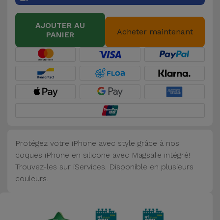
Accessoires
AJOUTER AU
Acheter maintenant
PANIER
Mobilité,
Auto et
Vélo
Accessoires
d'ordinateur
Accessoires
iPad et
Protégez votre iPhone avec style grâce à nos
Tablette
coques iPhone en silicone avec Magsafe intégré!
Trouvez-les sur iServices. Disponible en plusieurs
Kids
couleurs.
Voir
tout