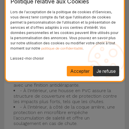
Politique relative aux Cookies
Protection à 3 couches avec coques en
Lors de l'acceptation de la politique de cookies d'iServices,
vous devez tenir compte du fait que l'utilisation de cookies
silicone
permet la personnalisation de l'utilisation et la présentation de
services et d'offres adaptés à vos centres d'intérêt. Vos
Nos coques en silicone pour iPhone ont une
données personnelles et les cookies peuvent être utilisés pour
la personnalisation des annonces. Vous pouvez en savoir plus
construction robuste et de qualité, avec une
sur notre utilisation des cookies ou modifier votre choix à tout
construction à trois couches, pour éviter au
moment sur notre
.
politique de confidentialité
maximum les accidents et les casses !
Laissez-moi choisir
- Une première couche de silicone liquide
donne de la couleur et une couverture
Accepter
Je refuse
complète à la coque arrière et au bord latéral de
votre smartphone. C'est un matériau résistant,
avec une finition antidérapante.
- À l'intérieur, une housse en PVC assure la
structure de couverture et de protection contre
les impacts plus forts, tels que les chutes.
- À l'intérieur, à côté de la coque arrière, une
protection en microfibre empêche
l'accumulation de saleté et offre un
soulagement en cas de chute.