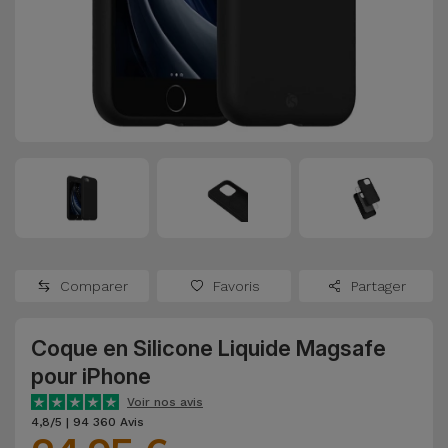
Watch
Apple Watch
Adaptateurs
Reconditionnés
Samsung
Coques et
Samsungs
Protections
Xiaomi
Reconditionnés
d'Écran
Huawei
iMacs
Batteries
Reconditionnés
Externes
Oppo
Consoles de
Chargeurs
Jeux
OnePlus
Comparer
Favoris
Partager
Reconditionnées
Ecouteurs
Google
et
Coque en Silicone Liquide Magsafe
Voir
Enceintes
pour iPhone
tout
Dyson
Voir nos avis
Montres
4,8/5 | 94 360 Avis
TCL
Connectées