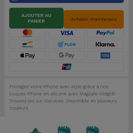
Accessoires
AJOUTER AU
Acheter maintenant
PANIER
Mobilité,
Auto et
Vélo
Accessoires
d'ordinateur
Accessoires
iPad et
Protégez votre iPhone avec style grâce à nos
Tablette
coques iPhone en silicone avec Magsafe intégré!
Trouvez-les sur iServices. Disponible en plusieurs
Kids
couleurs.
Voir
tout