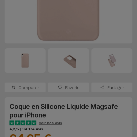
Watch
Apple Watch
Adaptateurs
Reconditionnés
Samsung
Coques et
Samsungs
Protections
Xiaomi
Reconditionnés
d'Écran
Huawei
iMacs
Batteries
Reconditionnés
Externes
Oppo
Consoles de
Chargeurs
Jeux
OnePlus
Comparer
Favoris
Partager
Reconditionnées
Ecouteurs
Google
et
Coque en Silicone Liquide Magsafe
Voir
Enceintes
pour iPhone
tout
Dyson
Voir nos avis
Montres
4,8/5 | 94 174 Avis
TCL
Connectées