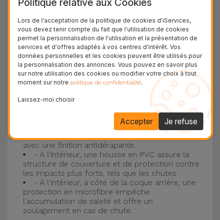
Politique relative aux Cookies
Protection à 3 couches avec coques en
Lors de l'acceptation de la politique de cookies d'iServices,
vous devez tenir compte du fait que l'utilisation de cookies
silicone
permet la personnalisation de l'utilisation et la présentation de
services et d'offres adaptés à vos centres d'intérêt. Vos
Nos coques en silicone pour iPhone ont une
données personnelles et les cookies peuvent être utilisés pour
la personnalisation des annonces. Vous pouvez en savoir plus
construction robuste et de qualité, avec une
sur notre utilisation des cookies ou modifier votre choix à tout
construction à trois couches, pour éviter au
moment sur notre
.
politique de confidentialité
maximum les accidents et les casses !
Laissez-moi choisir
- Une première couche de silicone liquide
donne de la couleur et une couverture
Accepter
Je refuse
complète à la coque arrière et au bord latéral de
votre smartphone. C'est un matériau résistant,
avec une finition antidérapante.
- À l'intérieur, une housse en PVC assure la
structure de couverture et de protection contre
les impacts plus forts, tels que les chutes.
- À l'intérieur, à côté de la coque arrière, une
protection en microfibre empêche
l'accumulation de saleté et offre un
soulagement en cas de chute.