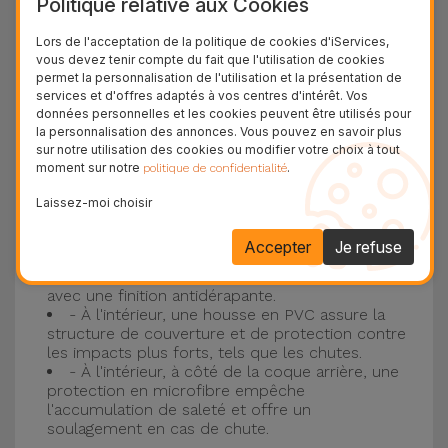
Politique relative aux Cookies
Protection à 3 couches avec coques en
Lors de l'acceptation de la politique de cookies d'iServices,
vous devez tenir compte du fait que l'utilisation de cookies
silicone
permet la personnalisation de l'utilisation et la présentation de
services et d'offres adaptés à vos centres d'intérêt. Vos
Nos coques en silicone pour iPhone ont une
données personnelles et les cookies peuvent être utilisés pour
la personnalisation des annonces. Vous pouvez en savoir plus
construction robuste et de qualité, avec une
sur notre utilisation des cookies ou modifier votre choix à tout
construction à trois couches, pour éviter au
moment sur notre
.
politique de confidentialité
maximum les accidents et les casses !
Laissez-moi choisir
- Une première couche de silicone liquide
donne de la couleur et une couverture
Accepter
Je refuse
complète à la coque arrière et au bord latéral de
votre smartphone. C'est un matériau résistant,
avec une finition antidérapante.
- À l'intérieur, une housse en PVC assure la
structure de couverture et de protection contre
les impacts plus forts, tels que les chutes.
- À l'intérieur, à côté de la coque arrière, une
protection en microfibre empêche
l'accumulation de saleté et offre un
soulagement en cas de chute.