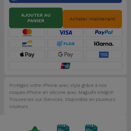
Accessoires
AJOUTER AU
Acheter maintenant
PANIER
Mobilité,
Auto et
Vélo
Accessoires
d'ordinateur
Accessoires
iPad et
Protégez votre iPhone avec style grâce à nos
Tablette
coques iPhone en silicone avec Magsafe intégré!
Trouvez-les sur iServices. Disponible en plusieurs
Kids
couleurs.
Voir
tout