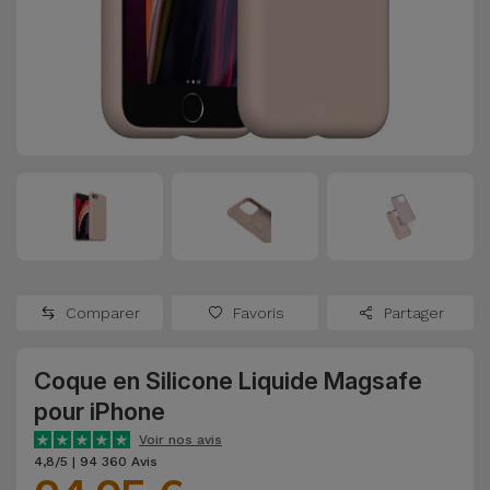
Watch
Apple Watch
Adaptateurs
Reconditionnés
Samsung
Coques et
Samsungs
Protections
Xiaomi
Reconditionnés
d'Écran
Huawei
iMacs
Batteries
Reconditionnés
Externes
Oppo
Consoles de
Chargeurs
Jeux
OnePlus
Comparer
Favoris
Partager
Reconditionnées
Ecouteurs
Google
et
Coque en Silicone Liquide Magsafe
Voir
Enceintes
pour iPhone
tout
Dyson
Voir nos avis
Montres
4,8/5 | 94 360 Avis
TCL
Connectées