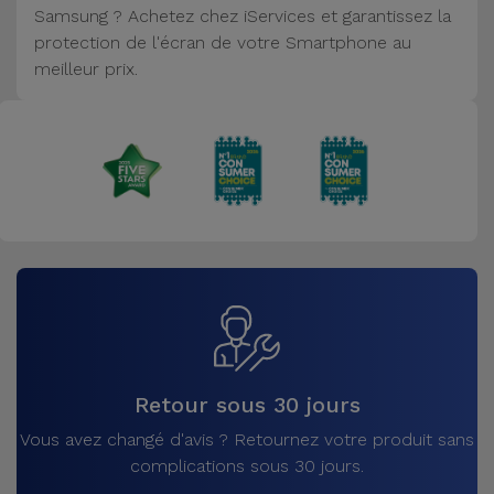
Samsung ? Achetez chez iServices et garantissez la
Accessoires
protection de l'écran de votre Smartphone au
meilleur prix.
Mobilité,
Auto et
Vélo
Accessoires
d'ordinateur
Accessoires
iPad et
Tablette
Kids
Retour sous 30 jours
Vous avez changé d'avis ? Retournez votre produit sans
Voir
complications sous 30 jours.
tout