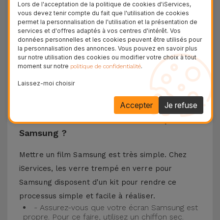
matériaux de haute qualité, ce verre trempé
Lors de l'acceptation de la politique de cookies d'iServices,
vous devez tenir compte du fait que l'utilisation de cookies
assure la protection de l'écran de votre
permet la personnalisation de l'utilisation et la présentation de
téléphone portable ainsi que la meilleure
services et d'offres adaptés à vos centres d'intérêt. Vos
données personnelles et les cookies peuvent être utilisés pour
expérience pour regarder votre contenu préféré.
la personnalisation des annonces. Vous pouvez en savoir plus
Ce Verre Trempé est compatible avec plusieurs
sur notre utilisation des cookies ou modifier votre choix à tout
moment sur notre
.
politique de confidentialité
modèles comme le Samsung A53, mais aussi
Laissez-moi choisir
avec les plus récents comme le
Samsung S23
, le
Samsung S24 ou encore le Samsung S25.
Accepter
Je refuse
Comment installer un Verre Trempé
Samsung ?
Mettre un film Samsung est très simple. Chez
iServices, les verre trempé en verre pour
Samsung disposent d'un kit pour rendre ce
processus simple et facile à réaliser.
- Assurez-vous que votre écran Samsung est
propre. Pour ce faire, utilisez un chiffon sec.