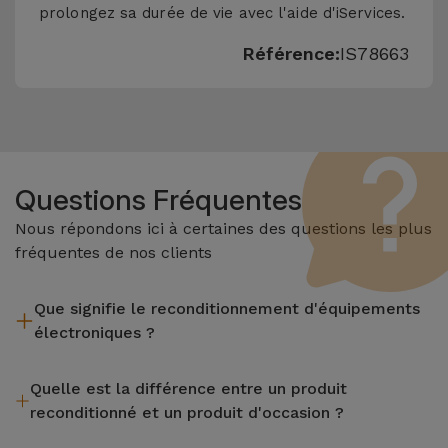
prolongez sa durée de vie avec l'aide d'iServices.
Référence:
IS78663
Questions Fréquentes
Nous répondons ici à certaines des questions les plus
fréquentes de nos clients
Que signifie le reconditionnement d'équipements
électroniques ?
Le reconditionnement implique plusieurs étapes telles que
Quelle est la différence entre un produit
l'inspection, le nettoyage, sans oublier la réparation de tout
reconditionné et un produit d'occasion ?
composant défectueux. Il convient de rappeler que tous les
équipements reconditionnés par Services passent par
Les produits reconditionnés iServices sont soigneusement