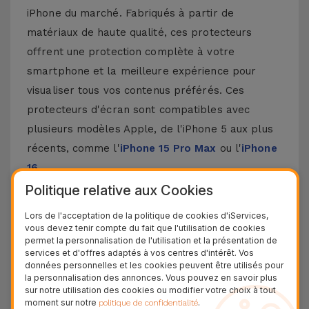
iPhone du marché. Fabriqués à partir de
matériaux de haute qualité, ces protecteurs
offrent une protection complète à votre
smartphone et la meilleure expérience pour
visualiser tous vos contenus préférés. Ces
protecteurs d'écran sont compatibles avec
plusieurs modèles Apple, de l'iPhone 5 aux plus
récents, comme l'
iPhone 15 Pro Max
ou l'
iPhone
16
.
Politique relative aux Cookies
Comment poser un protecteur d'écran
pour iPhone ?
Lors de l'acceptation de la politique de cookies d'iServices,
vous devez tenir compte du fait que l'utilisation de cookies
permet la personnalisation de l'utilisation et la présentation de
Poser un protecteur d'écran pour iPhone est
services et d'offres adaptés à vos centres d'intérêt. Vos
données personnelles et les cookies peuvent être utilisés pour
assez simple. Chez iServices, nos protecteurs en
la personnalisation des annonces. Vous pouvez en savoir plus
verre pour iPhone sont fournis avec un kit qui
sur notre utilisation des cookies ou modifier votre choix à tout
moment sur notre
.
politique de confidentialité
rend ce processus encore plus facile. Assurez-