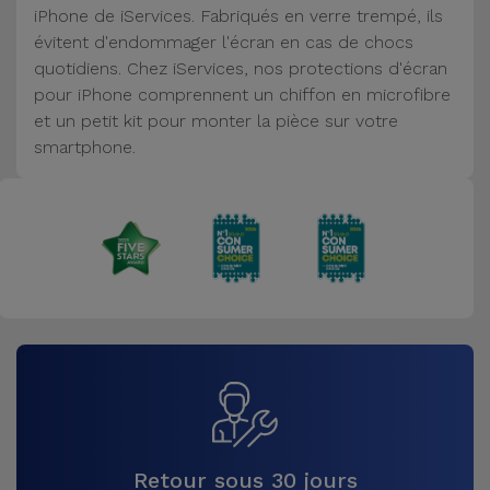
iPhone de iServices. Fabriqués en verre trempé, ils
Accessoires
évitent d'endommager l'écran en cas de chocs
quotidiens. Chez iServices, nos protections d'écran
Mobilité,
pour iPhone comprennent un chiffon en microfibre
Auto et
et un petit kit pour monter la pièce sur votre
Vélo
smartphone.
Accessoires
d'ordinateur
Accessoires
iPad et
Tablette
Kids
Voir
tout
Retour sous 30 jours