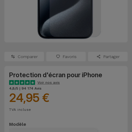
Watch
Apple Watch
Adaptateurs
Reconditionnés
Samsung
Coques et
Samsungs
Protections
Xiaomi
Reconditionnés
d'Écran
Huawei
iMacs
Batteries
Reconditionnés
Comparer
Favoris
Partager
Externes
Oppo
Consoles de
Protection d'écran pour iPhone
Chargeurs
Jeux
OnePlus
Voir nos avis
Reconditionnées
4,8/5 | 94 174 Avis
24,95 €
Ecouteurs
Google
et
Voir
Enceintes
TVA incluse
tout
Dyson
Modèle
Montres
TCL
Connectées