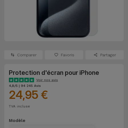
Watch
Apple Watch
Adaptateurs
Reconditionnés
Samsung
Coques et
Samsungs
Protections
Xiaomi
Reconditionnés
d'Écran
Huawei
iMacs
Batteries
Reconditionnés
Comparer
Favoris
Partager
Externes
Oppo
Consoles de
Protection d'écran pour iPhone
Chargeurs
Jeux
OnePlus
Voir nos avis
Reconditionnées
4,8/5 | 94 245 Avis
24,95 €
Ecouteurs
Google
et
Voir
Enceintes
TVA incluse
tout
Dyson
Modèle
Montres
TCL
Connectées