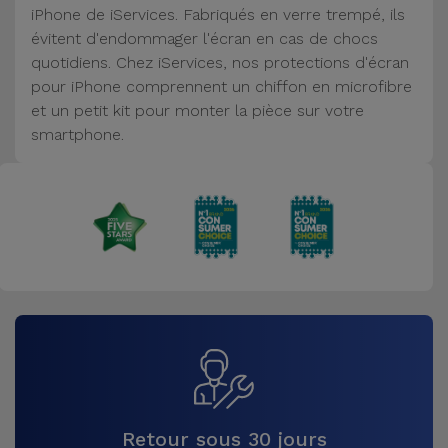
iPhone de iServices. Fabriqués en verre trempé, ils
Accessoires
évitent d'endommager l'écran en cas de chocs
quotidiens. Chez iServices, nos protections d'écran
Mobilité,
pour iPhone comprennent un chiffon en microfibre
Auto et
et un petit kit pour monter la pièce sur votre
Vélo
smartphone.
Accessoires
d'ordinateur
Accessoires
iPad et
Tablette
Kids
Voir
tout
Retour sous 30 jours