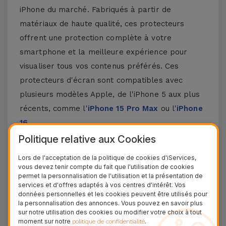
iPhone du marché. Fabriqués à partir de
matériaux de haute qualité, ces protecteurs
offrent une protection complète à votre
smartphone et la meilleure expérience pour
visualiser tous vos contenus préférés. Ces
protecteurs d'écran sont compatibles avec
plusieurs modèles Apple, de l'iPhone 5 aux plus
récents, comme l'
iPhone 15 Pro Max
ou l'
iPhone
16
.
Politique relative aux Cookies
Comment poser un protecteur d'écran
pour iPhone ?
Lors de l'acceptation de la politique de cookies d'iServices,
vous devez tenir compte du fait que l'utilisation de cookies
permet la personnalisation de l'utilisation et la présentation de
Poser un protecteur d'écran pour iPhone est
services et d'offres adaptés à vos centres d'intérêt. Vos
données personnelles et les cookies peuvent être utilisés pour
assez simple. Chez iServices, nos protecteurs en
la personnalisation des annonces. Vous pouvez en savoir plus
verre pour iPhone sont fournis avec un kit qui
sur notre utilisation des cookies ou modifier votre choix à tout
moment sur notre
.
politique de confidentialité
rend ce processus encore plus facile. Assurez-