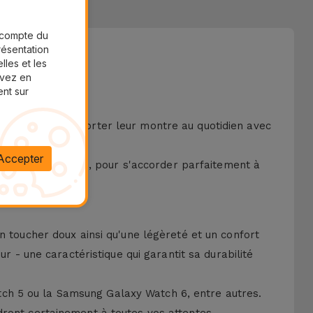
r compte du
présentation
lles et les
uvez en
ent sur
eux qui aiment porter leur montre au quotidien avec
Accepter
ris, blanc et bleu, pour s'accorder parfaitement à
n toucher doux ainsi qu'une légèreté et un confort
r - une caractéristique qui garantit sa durabilité
ch 5 ou la Samsung Galaxy Watch 6, entre autres.