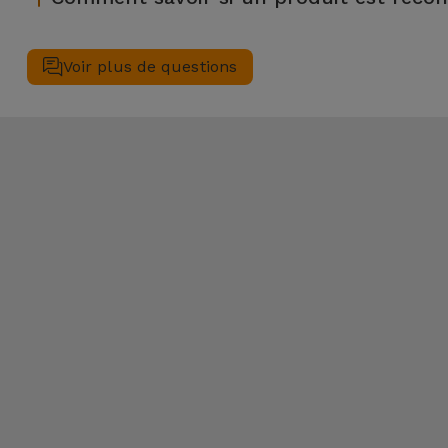
légères ou aucune marque d'utilisation et se trouvent donc 
Un équipement est Reconditionné lorsqu'il présente un emballage
d'utilisation. Avant de vous parvenir, tous les appareils Rec
Voir plus de questions
inspectés, notamment en ce qui concerne tous leurs composan