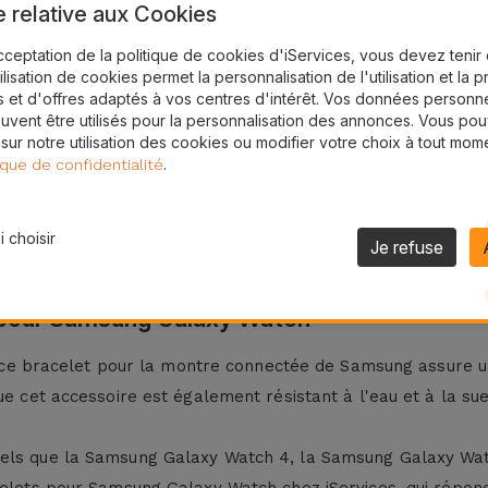
e relative aux Cookies
cceptation de la politique de cookies d'iServices, vous devez teni
24H
tilisation de cookies permet la personnalisation de l'utilisation et la 
Livraison Gratuite
 et d'offres adaptés à vos centres d'intérêt. Vos données personne
uvent être utilisés pour la personnalisation des annonces. Vous po
 sur notre utilisation des cookies ou modifier votre choix à tout mom
 Watch en Silicone
.
ique de confidentialité
ng Galaxy Watch avec ce bracelet en silicone. Conçu pour c
 choisir
Je refuse
Galaxy Watch est disponible en 5 couleurs : noir, lavande, g
e pour Samsung Galaxy Watch
té, ce bracelet pour la montre connectée de Samsung assure u
e cet accessoire est également résistant à l'eau et à la sueu
tels que la Samsung Galaxy Watch 4, la Samsung Galaxy Wat