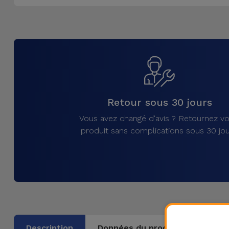
Accessoires
Mobilité,
Auto et
Vélo
Accessoires
Retour sous 30 jours
d'ordinateur
Vous avez changé d'avis ? Retournez vo
Accessoires
produit sans complications sous 30 jou
iPad et
Tablette
Kids
Voir
tout
Description
Données du produit