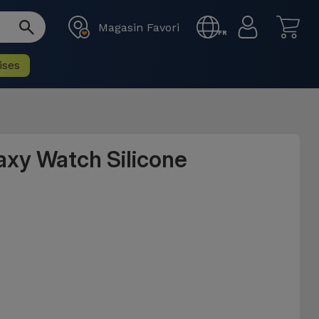
Magasin Favori
FR
ises
xy Watch Silicone