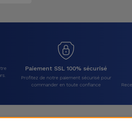
Paiement SSL 100% sécurisé
tre
rs.
Profitez de notre paiement sécurisé pour
commander en toute confiance
Rece