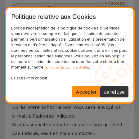
+ 100.000
Clients satisfaits
Politique relative aux Cookies
36 Mois
Garantie Durable
Lors de l'acceptation de la politique de cookies d'iServices,
vous devez tenir compte du fait que l'utilisation de cookies
24H
permet la personnalisation de l'utilisation et la présentation de
Livraison Gratuite
services et d'offres adaptés à vos centres d'intérêt. Vos
données personnelles et les cookies peuvent être utilisés pour
la personnalisation des annonces. Vous pouvez en savoir plus
Rencontre avec le chèque iServices
sur notre utilisation des cookies ou modifier votre choix à tout
moment sur notre
.
politique de confidentialité
Les chèques iServices sont une manière originale
Laissez-moi choisir
d'offrir le meilleur des iServices. Avec ces bons,
vous pouvez offrir des réparations, des
Accepter
Je refuse
accessoires et des gadgets.
Après votre achat, le bon vous sera envoyé par
e-mail à l'adresse indiquée.
Si vous souhaitez acheter un autre bon qui n'est
pas indiqué, veuillez nous contacter.