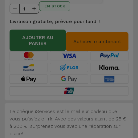
et
EN STOCK
1
Bracelets
Autres
Livraison gratuite, prévue pour lundi !
Marques
Chaînes
AJOUTER AU
de
Voir
Acheter maintenant
PANIER
Téléphone
tout
Gadgets
Hygiène
et
Maison
Le chèque iServices est le meilleur cadeau que
Portefeuilles,
vous puissiez offrir. Avec des valeurs allant de 25 €
Étuis et Sacs
à 200 €, surprenez vous avec une réparation sur
place!
Traceurs et