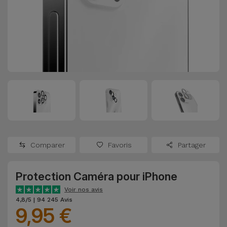
Watch
Apple Watch
Adaptateurs
Reconditionnés
Samsung
Coques et
Samsungs
Protections
Xiaomi
Reconditionnés
d'Écran
Huawei
iMacs
Batteries
Reconditionnés
Externes
Oppo
Consoles de
Chargeurs
Jeux
OnePlus
Comparer
Favoris
Partager
Reconditionnées
Ecouteurs
Google
et
Protection Caméra pour iPhone
Voir
Enceintes
tout
Voir nos avis
Dyson
4,8/5 | 94 245 Avis
9,95 €
Montres
TCL
Connectées