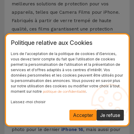
meilleures solutions de protection pour vos
appareils, telles que Camera Films pour iPhone.
Fabriqués à partir de verre trempé de haute
qualité, ces films garantissent une protection
maximale des caméras arrière contre les
Politique relative aux Cookies
rayures, chutes, impacts ou autres dommages qui
Lors de l'acceptation de la politique de cookies d'iServices,
pourraient influencer négativement la qualité des
vous devez tenir compte du fait que l'utilisation de cookies
caméras en termes de production vidéo et
permet la personnalisation de l'utilisation et la présentation de
services et d'offres adaptés à vos centres d'intérêt. Vos
photo.
données personnelles et les cookies peuvent être utilisés pour
Notre gamme de films de protection vise à
la personnalisation des annonces. Vous pouvez en savoir plus
sur notre utilisation des cookies ou modifier votre choix à tout
s'adapter parfaitement au design de votre
moment sur notre
.
politique de confidentialité
iPhone. Tout cela sans compromettre les
Laissez-moi choisir
performances des caméras et l'esthétique du
Smartphone.
Accepter
Je refuse
Faites votre choix parmi les films pour appareil
photo pour le dernier
iPhone 16
, mais aussi pour