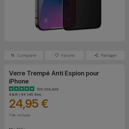
Watch
Apple Watch
Adaptateurs
Reconditionnés
Samsung
Coques et
Samsungs
Protections
Xiaomi
Reconditionnés
d'Écran
Huawei
iMacs
Batteries
Reconditionnés
Comparer
Favoris
Partager
Externes
Oppo
Consoles de
Verre Trempé Anti Espion pour
Chargeurs
Jeux
OnePlus
iPhone
Reconditionnées
Voir nos avis
Ecouteurs
4,8/5 | 94 245 Avis
Google
et
24,95 €
Voir
Enceintes
tout
Dyson
TVA incluse
Montres
TCL
Connectées