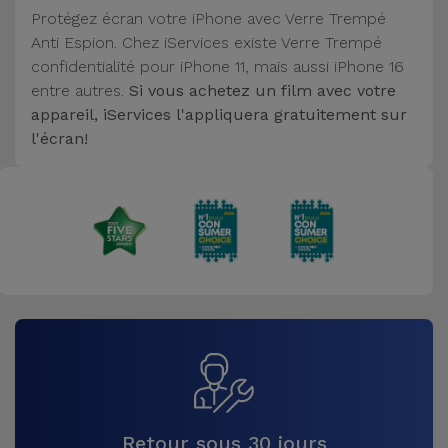
Accessoires
Protégez écran votre iPhone avec Verre Trempé
Anti Espion. Chez iServices existe Verre Trempé
confidentialité pour iPhone 11, mais aussi iPhone 16
Mobilité,
entre autres.
Si vous achetez un film avec votre
Auto et
appareil, iServices l'appliquera gratuitement sur
Vélo
l'écran!
Accessoires
d'ordinateur
Accessoires
iPad et
Tablette
Kids
Voir
tout
Retour sous 30 jours