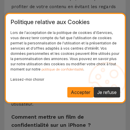
profiter de votre contenu en évitant les regards
indiscrets sur votre appareil. Le film assombrit
Politique relative aux Cookies
l'écran sous les angles de vision latéraux.
Chez iServices, vous trouverez des films de
Lors de l'acceptation de la politique de cookies d'iServices,
vous devez tenir compte du fait que l'utilisation de cookies
confidentialité pour différents modèles, de
permet la personnalisation de l'utilisation et la présentation de
l'
iPhone SE
à l'
iPhone 11
, 12 ou 13, sans oublier
services et d'offres adaptés à vos centres d'intérêt. Vos
données personnelles et les cookies peuvent être utilisés pour
les plus récents comme l'
iPhone 15
et l'
iPhone
la personnalisation des annonces. Vous pouvez en savoir plus
16
. En plus de la protection et de la
sur notre utilisation des cookies ou modifier votre choix à tout
moment sur notre
.
politique de confidentialité
confidentialité, le film de confidentialité maintient
Laissez-moi choisir
la sensibilité de l'écran tactile ainsi que la clarté
et la netteté de toutes les couleurs. L’objectif est
Accepter
Je refuse
simple et clair, offrir la meilleure expérience
utilisateur.
Comment mettre un film de
confidentialité sur un iPhone ?