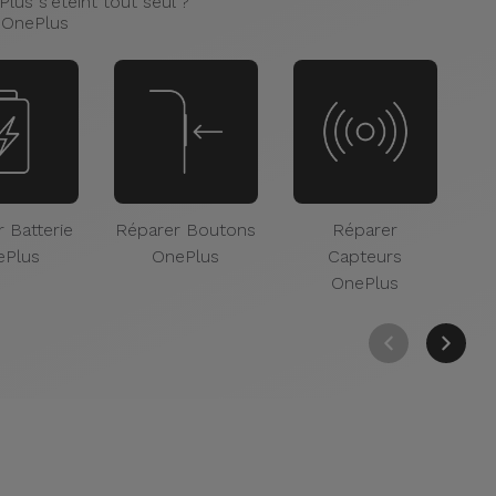
us s'éteint tout seul ?
 OnePlus
 Batterie
Réparer Boutons
Réparer
Ré
ePlus
OnePlus
Capteurs
OnePlus