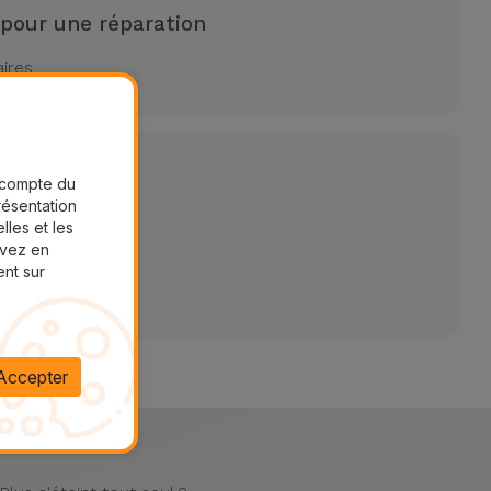
 pour une réparation
aires
r compte du
présentation
lles et les
uvez en
ent sur
Accepter