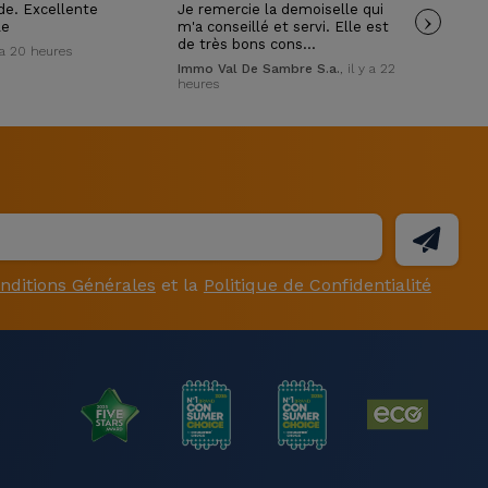
ide. Excellente
Je remercie la demoiselle qui
›
Trè
le
m'a conseillé et servi. Elle est
pol
de très bons cons…
y a 20 heures
Wil
Immo Val De Sambre S.a.
, il y a 22
heures
nditions Générales
et la
Politique de Confidentialité