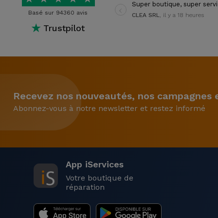
‹
Super boutique, super serv
Basé sur 94360 avis
CLEA SRL
, il y a 18 heures
★
Trustpilot
Recevez nos nouveautés, nos campagnes et
Abonnez-vous à notre newsletter et restez informé
App iServices
Votre boutique de
réparation