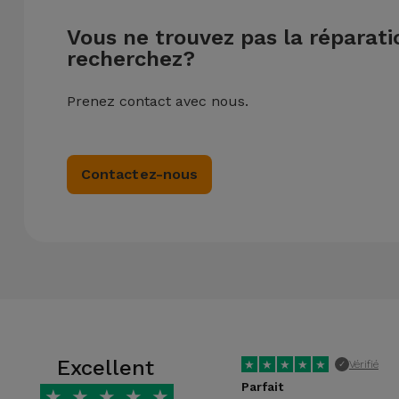
Vous ne trouvez pas la réparat
recherchez?
Prenez contact avec nous.
Contactez-nous
Excellent
★
★
★
★
★
Vérifié
✓
Parfait
★
★
★
★
★