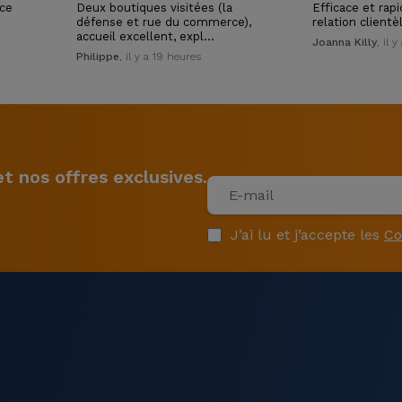
ice
Deux boutiques visitées (la
Efficace et rap
défense et rue du commerce),
relation clientè
accueil excellent, expl…
Joanna Killy
, il 
Philippe
, il y a 19 heures
 nos offres exclusives.
J’ai lu et j’accepte les
Co