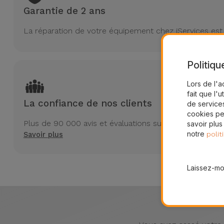
Garantie de 2 ans
La réparation de votre équipement chez iServices est 
Politiqu
Lors de l'a
fait que l'u
La confiance de nos clients
de services
cookies pe
Plus de 90 000 avis et évaluations sur Trustpilot
savoir plus
notre
polit
Savoir plus
Laissez-moi