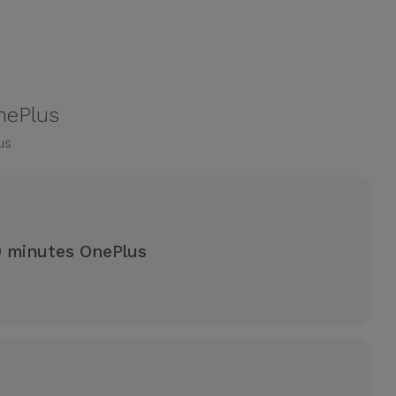
OnePlus
us
0 minutes OnePlus