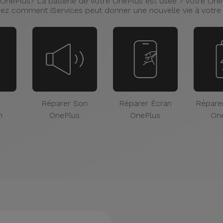
OnePlus? La batterie de votre OnePlus est usée ? Votre OnePl
ez comment iServices peut donner une nouvelle vie à votre
Réparer Son
Réparer Écran
Réparer
n
OnePlus
OnePlus
On