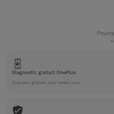
Accessoires
Mobilité,
Auto et
Vélo
Pourqu
N
Accessoires
d'ordinateur
Accessoires
iPad et
Diagnostic gratuit OnePlus
Tablette
Évaluation gratuite sans rendez-vous
Kids
Voir
tout