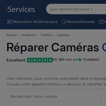
MENU
Voir
tout
Réparation
Réparation Multimarque
Reconditionnés
Multimarque
Accueil
Problème
OnePlus
Caméras
Différentes
Reconditionnés
Réparer Caméras
Causes de
Pannes
iPhone
Produits
Reconditionnés
Excellent
94 360
avis sur
Trustpilot
iPhone
DJI
Magasins
MacBooks
Drones
iPad
Reconditionnés
Chez iServices, nous sommes spécialisés dans la réparati
Trouvez votre appareil OnePlus ci-dessous et identifiez le
Promotions
Nouveautés
Macbook
iPads
/ iMac
Reconditionnés
Reprises
Câbles