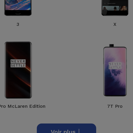
3
X
Pro McLaren Edition
7T Pro
Voir plus