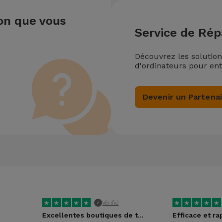
ion que vous
Service de Rép
Découvrez les solutio
d'ordinateurs pour ent
Devenir un Partena
★
★
★
★
★
★
★
★
★
★
Vérifié
✓
Excellentes boutiques de téléphonie reconditionnée
Efficace et ra