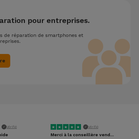
aration pour entreprises.
ns de réparation de smartphones et
reprises.
ire
★
★
★
★
★
★
Vérifié
Vérifié
✓
✓
pide
Merci à la conseillère vendeuse