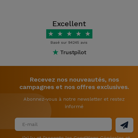
Excellent
★
★
★
★
★
Basé sur 94245 avis
★
Trustpilot
Recevez nos nouveautés, nos
campagnes et nos offres exclusives.
Abonnez-vous à notre newsletter et restez
informé
J’ai lu et j’accepte les
Conditions Générales
et