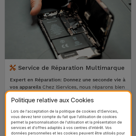
Service de Réparation Multimarque
Expert en Réparation: Donnez une seconde vie à
vos appareils
Chez iServices, nous réparons bien
plus que des téléphones. Que ce soit pour un
Politique relative aux Cookies
iPhone
, un
Samsung
, un
Huawei
, un
Xiaomi
ou
un
Google Pixel
, nos techniciens interviennent
Lors de l'acceptation de la politique de cookies d'iServices,
sur toutes les marques. Nous maîtrisons tous
vous devez tenir compte du fait que l'utilisation de cookies
permet la personnalisation de l'utilisation et la présentation de
types de réparations: remplacement d'écran
services et d'offres adaptés à vos centres d'intérêt. Vos
cassé, changement de batterie, récupération de
données personnelles et les cookies peuvent être utilisés pour