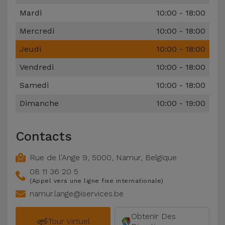
Accessoires
Mardi
10:00 - 18:00
Mercredi
10:00 - 18:00
Mobilité,
Auto et
Jeudi
10:00 - 18:00
Vélo
Vendredi
10:00 - 18:00
Samedi
10:00 - 18:00
Accessoires
d'ordinateur
Dimanche
10:00 - 19:00
Accessoires
Contacts
iPad et
Tablette
Rue de l'Ange 9
,
5000
,
Namur
,
Belgique
08 11 36 20 5
Kids
(Appel vers une ligne fixe internationale)
namur.lange@iservices.be
Voir
Obtenir Des
tout
Tour Virtuel