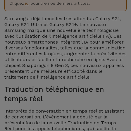
Watch
Apple Watch
Cliquez
ici
pour lire nos derniers articles.
Adaptateurs
Reconditionnés
Samsung
Samsung a déjà lancé les très attendus Galaxy S24,
Coques et
Galaxy S24 Ultra et Galaxy S24+. Le nouveau
Samsungs
Samsung marque une nouvelle ère technologique
Protections
Xiaomi
Reconditionnés
avec l’utilisation de l’intelligence artificielle (IA). Ces
d'Écran
nouveaux smartphones intègrent l’IA pour améliorer
diverses fonctionnalités, telles que la communication
Huawei
iMacs
entre différentes langues, augmenter la créativité des
Batteries
Reconditionnés
utilisateurs et faciliter la recherche en ligne. Avec le
Externes
Oppo
chipset Snapdragon 8 Gen 3, ces nouveaux appareils
présentent une meilleure efficacité dans le
Consoles de
traitement de l'intelligence artificielle.
Chargeurs
Jeux
OnePlus
Reconditionnées
Traduction téléphonique en
Ecouteurs
temps réel
Google
et
Voir
Enceintes
tout
Interprète de conversation en temps réel et assistant
Dyson
de conversation. L'événement a débuté par la
présentation de la nouvelle Traduction en Temps
Montres
Réel pour les appels téléphoniques, qui facilite la
TCL
Connectées