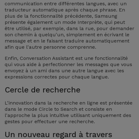
communication entre différentes langues, avec un
et
traducteur automatique après chaque phrase. En
Bracelets
Autres
plus de la fonctionnalité précédente, Samsung
présente également un mode Interprète, qui peut
Marques
être utilisé, par exemple, dans la rue, pour demander
Chaînes
son chemin à quelqu'un, simplement en écrivant le
de
Voir
message et en le faisant traduire automatiquement
Téléphone
afin que l'autre personne comprenne.
tout
Enfin, Conversation Assistant est une fonctionnalité
Gadgets
qui vous aide à perfectionner les messages que vous
envoyez à un ami dans une autre langue avec les
expressions correctes pour chaque langue.
Hygiène
et
Cercle de recherche
Maison
L'innovation dans la recherche en ligne est présentée
dans le mode Circle to Search et consiste en
Portefeuilles,
l'approche la plus intuitive utilisant uniquement des
Étuis et Sacs
gestes pour effectuer une recherche.
Un nouveau regard à travers
Traceurs et