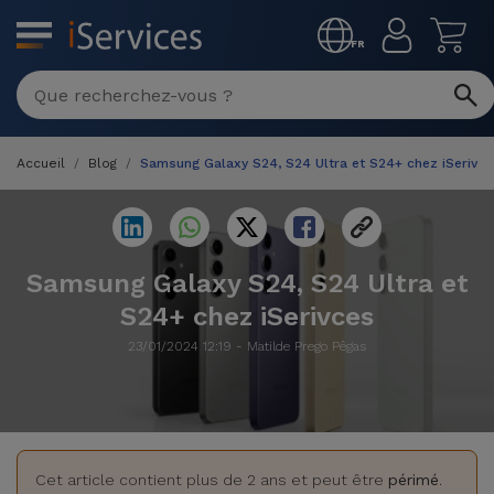
MENU
FR
Réparation
Multimarque
Accueil
Blog
Samsung Galaxy S24, S24 Ultra et S24+ chez iSerivce
Différentes
Reconditionnés
Causes de
Pannes
iPhone
Produits
Reconditionnés
Samsung Galaxy S24, S24 Ultra et
iPhone
S24+ chez iSerivces
DJI
Magasins
MacBooks
Drones
iPad
23/01/2024 12:19 - Matilde Prego Pêgas
Reconditionnés
Promotions
Nouveautés
Macbook
iPads
/ iMac
Reconditionnés
Reprises
Câbles
Cet article contient plus de 2 ans et peut être
périmé
.