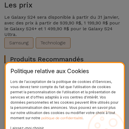
Les prix
Le Galaxy S24 sera disponible à partir du 31 janvier,
avec des prix à partir de 939,90 R$, 1 199,90 R$ pour
le Galaxy S24+ et 1 499,90 R$ pour le Galaxy S24
Ultra.
Samsung
Technologie
Produits Recommandés
Politique relative aux Cookies
36 MOIS
Lors de l'acceptation de la politique de cookies d'iServices,
vous devez tenir compte du fait que l'utilisation de cookies
permet la personnalisation de l'utilisation et la présentation de
services et d'offres adaptés à vos centres d'intérêt. Vos
données personnelles et les cookies peuvent être utilisés pour
la personnalisation des annonces. Vous pouvez en savoir plus
sur notre utilisation des cookies ou modifier votre choix à tout
moment sur notre
.
politique de confidentialité
Laissez-moi choisir