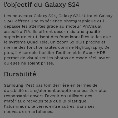
l'objectif du Galaxy S24
Accessoires
Les nouveaux Galaxy S24, Galaxy S24 Ultra et Galaxy
Mobilité,
S24+ offrent une expérience photographique qui
Auto et
dépasse les attentes grâce au moteur ProVisual
associé à l'IA. Ils offrent désormais une qualité
Vélo
supérieure et utilisent des fonctionnalités telles que
le système Quad Tele, un zoom 5x plus proche et
Accessoires
même des fonctionnalités comme Nightography. De
plus, l’IA semble faciliter l’édition et le Super HDR
d'ordinateur
permet de visualiser les photos en mode réel, avant
qu’elles ne soient prises.
Accessoires
Durabilité
iPad et
Tablette
Samsung n'est pas loin derrière en termes de
durabilité et a également adopté une position plus
Kids
responsable envers l'avenir en utilisant des
matériaux recyclés tels que le plastique,
l'aluminium, le verre, entre autres, dans ses
Voir
nouveaux smartphones.
tout