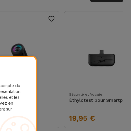
r compte du
présentation
autés
Sécurité et Voyage
lles et les
inte Bluetooth
Éthylotest pour Smartpho
uvez en
dPulse
ent sur
,95 €
19,95 €