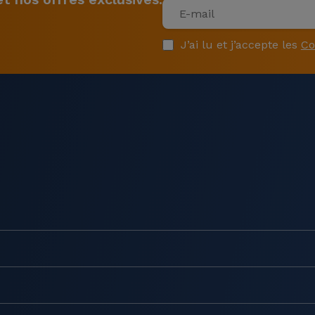
J’ai lu et j’accepte les
Co