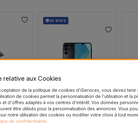
36 MOIS
e relative aux Cookies
cceptation de la politique de cookies d'iServices, vous devez teni
tilisation de cookies permet la personnalisation de l'utilisation et la 
Samsung A16 Reconditionné
Nouve
 et d'offres adaptés à vos centres d'intérêt. Vos données personne
que Dur
Samsung Galaxy A16
Ence
uvent être utilisés pour la personnalisation des annonces. Vous po
Soun
 sur notre utilisation des cookies ou modifier votre choix à tout mom
.
ique de confidentialité
163,84 €
34