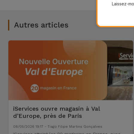
Laissez-moi
Autres articles
iServices ouvre magasin à Val
d’Europe, près de Paris
08/05/2026 19:17 - Tiago Filipe Martins Gonçalves