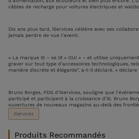
d'alimentation, aux écouteurs et bien plus encore. L'un
câbles de recharge pour voitures électriques et wallbox
et
Bracelets
Autres
Marques
Dix ans plus tard, iServices célèbre avec ses collabo
Chaînes
jamais perdre de vue l'avenir.
de
Voir
Téléphone
tout
« La marque iS – se lit « OUI » – et utilise uniquement
Gadgets
graver sur tout type d'accessoires technologiques, tel
manière discrète et élégante", a-t-il déclaré. » déclar
Hygiène
et
Bruno Borges, PDG d'iServices, souligne que l'événe
Maison
participé et participent à la croissance d'iS. Bruno B
ouvertures de nouveaux magasins au-delà des frontiè
Portefeuilles,
iServices
Étuis et Sacs
Produits Recommandés
Traceurs et