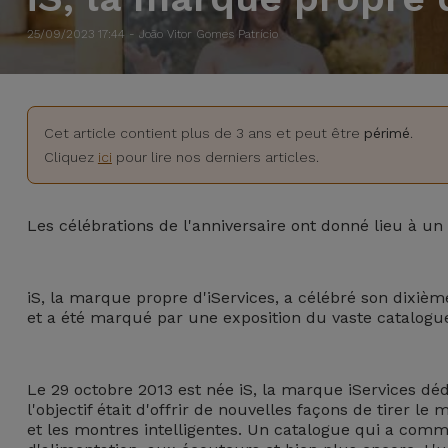
Watch
Apple Watch
Adaptateurs
Reconditionnés
25/09/2023 17:44 - João Vitor Gomes Patrício
Samsung
Coques et
Samsungs
Protections
Xiaomi
Reconditionnés
d'Écran
Cet article contient plus de 3 ans et peut être
périmé
.
Cliquez
ici
pour lire nos derniers articles.
Huawei
iMacs
Batteries
Reconditionnés
Externes
Oppo
Les célébrations de l'anniversaire ont donné lieu à un 
Consoles de
Chargeurs
Jeux
OnePlus
Reconditionnées
iS, la marque propre d'iServices, a célébré son dixièm
et a été marqué par une exposition du vaste catalogue
Ecouteurs
Google
et
Voir
Enceintes
tout
Dyson
Le 29 octobre 2013 est née iS, la marque iServices dé
l'objectif était d'offrir de nouvelles façons de tirer 
Montres
et les montres intelligentes. Un catalogue qui a co
TCL
Connectées