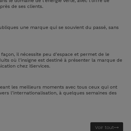
ans le domaine de l'énergie verte, avec l'offre de
près de ses clients.
 publiques une marque qui se souvient du passé, sans
e façon, il nécessite peu d'espace et permet de le
uits où l'insigne est destiné à présenter la marque de
ication chez iServices.
geant les meilleurs moments avec tous ceux qui ont
vers l'internationalisation, à quelques semaines des
Voir tout