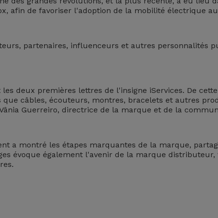
e des grandes révolutions, et la plus récente, a eu lieu d
, afin de favoriser l'adoption de la mobilité électrique au
rateurs, partenaires, influenceurs et autres personnalités
 les deux premières lettres de l'insigne iServices. De cett
s que câbles, écouteurs, montres, bracelets et autres prod
e Vânia Guerreiro, directrice de la marque et de la commun
ment a montré les étapes marquantes de la marque, parta
orges évoque également l'avenir de la marque distributeur, 
res.