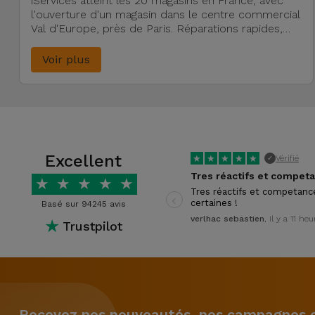
iServices atteint les 20 magasins en France, avec
l'ouverture d'un magasin dans le centre commercial
Val d'Europe, près de Paris. Réparations rapides,
reconditionnés et accessoires.
Voir plus
Excellent
★
★
★
★
★
Vérifié
✓
★
★
★
★
★
‹
Tres réactifs et competanc
certaines !
Basé sur 94245 avis
verlhac sebastien
, il y a 11 he
★
Trustpilot
Recevez nos nouveautés, nos campagnes et