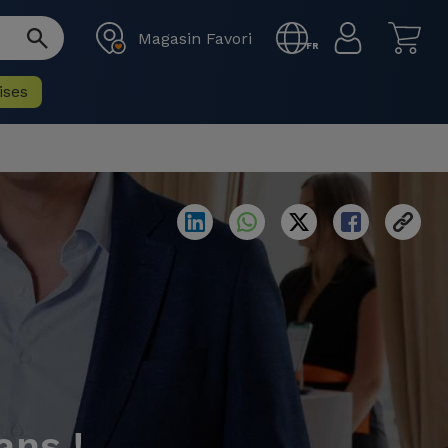
Magasin Favori
FR
ises
ans !