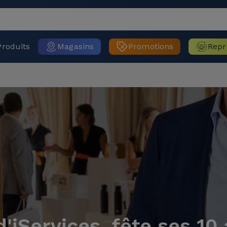
Produits
Magasins
Promotions
Repr
'iServices, fête ses 10 