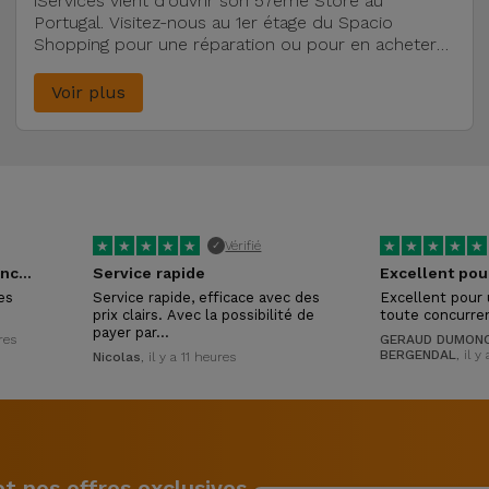
iServices vient d'ouvrir son 57ème Store au
Portugal. Visitez-nous au 1er étage du Spacio
Shopping pour une réparation ou pour en acheter
un reconditionné.
Voir plus
★
★
★
★
★
★
★
★
★
★
Vérifié
✓
Tres réactifs et competances certaines !
Service rapide
es
Service rapide, efficace avec des
Excellent pour 
prix clairs. Avec la possibilité de
toute concurre
payer par…
ures
GERAUD DUMONC
BERGENDAL
, il y
Nicolas
, il y a 11 heures
 nos offres exclusives.