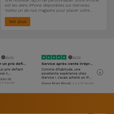
Une nouvelle façon de personnaliser votre iPhone
est les skins iPhone disponibles sur iServices.
Visitez un de nos magasins pour placer votre
Smartphone Apple.
Voir plus
★
★
★
★
★
★
Vérifié
Vérifié
✓
✓
Excellent pour un prix defiant toute…
Service après-vente irréprochable !
un prix defiant
Comme d'habitude, une
›
Exc
nce !!…
excellente expérience chez
con
iService ! J'avais acheté un iP…
mon
EAU DE
 a 11 heures
Alaoui Mrani Morad
, il y a 14 heures
Isa