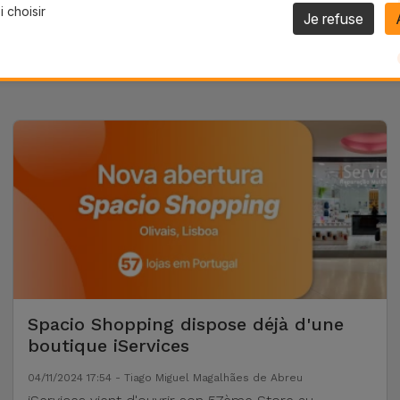
 choisir
Je refuse
Spacio Shopping dispose déjà d'une
boutique iServices
04/11/2024 17:54 - Tiago Miguel Magalhães de Abreu