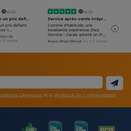
★
★
★
★
★
★
Vérifié
Vérifié
✓
✓
Excellent pour un prix defiant toute…
Service après-vente irréprochable !
un prix defiant
Comme d'habitude, une
›
Exc
nce !!…
excellente expérience chez
con
iService ! J'avais acheté un iP…
mon
EAU DE
 a 15 heures
Alaoui Mrani Morad
, il y a 17 heures
Isa
nditions Générales
et la
Politique de Confidentialité