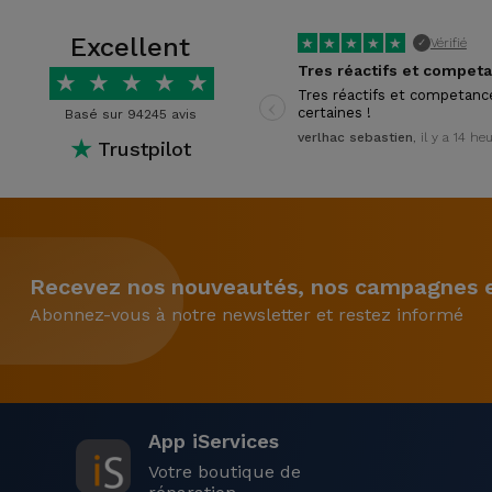
Excellent
★
★
★
★
★
Vérifié
✓
★
★
★
★
★
‹
Tres réactifs et competanc
certaines !
Basé sur 94245 avis
verlhac sebastien
, il y a 14 he
★
Trustpilot
Recevez nos nouveautés, nos campagnes et
Abonnez-vous à notre newsletter et restez informé
App iServices
Votre boutique de