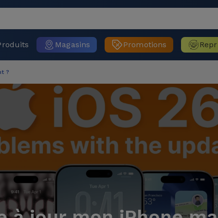
Produits
Magasins
Promotions
Repr
nt ?
re à jour mon iPhone ma