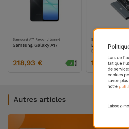
Accessoires
Mobilité,
Auto et
Vélo
Samsung A17 Reconditionné
Stockage
Samsung Galaxy A17
Boîtier pour Dis
Politiqu
Accessoires
Externe SSD
d'ordinateur
Lors de l'a
218,93 €
19,95 €
fait que l'u
de services
Accessoires
cookies pe
iPad et
savoir plus
notre
polit
Tablette
Autres articles
Kids
Laissez-moi
Voir
tout