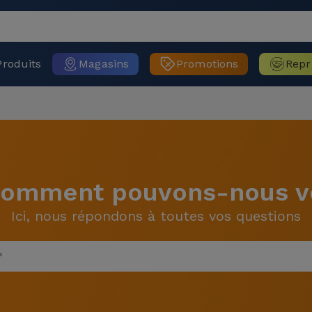
Produits
Magasins
Promotions
Repr
 Comment pouvons-nous vo
Ici, nous répondons à toutes vos questions