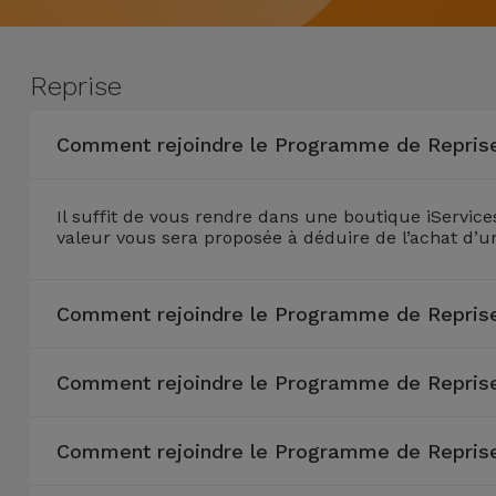
Watch
Apple Watch
Adaptateurs
Reconditionnés
Samsung
Reprise
Coques et
Samsungs
Protections
Xiaomi
Reconditionnés
Comment rejoindre le Programme de Reprise
d'Écran
Huawei
iMacs
Batteries
Reconditionnés
Il suffit de vous rendre dans une boutique iServices
Externes
valeur vous sera proposée à déduire de l’achat d’u
Oppo
Consoles de
Chargeurs
Jeux
OnePlus
Comment rejoindre le Programme de Reprise
Reconditionnées
Ecouteurs
Google
et
Comment rejoindre le Programme de Reprise
Voir
Enceintes
tout
Dyson
Comment rejoindre le Programme de Reprise
Montres
TCL
Connectées