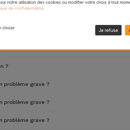
 sur notre utilisation des cookies ou modifier votre choix à tout mom
.
ique de confidentialité
on ?
 choisir
on ?
Je refuse
on ?
on ?
un problème grave ?
un problème grave ?
un problème grave ?