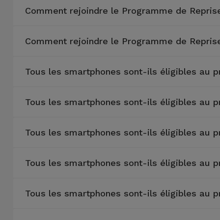
Comment rejoindre le Programme de Reprise
et
Bracelets
Autres
Marques
Comment rejoindre le Programme de Reprise
Chaînes
de
Voir
Tous les smartphones sont-ils éligibles au 
Téléphone
tout
Gadgets
Tous les smartphones sont-ils éligibles au 
Hygiène
Tous les smartphones sont-ils éligibles au 
et
Maison
Tous les smartphones sont-ils éligibles au 
Portefeuilles,
Étuis et Sacs
Tous les smartphones sont-ils éligibles au 
Traceurs et