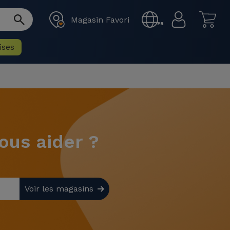
Magasin Favori
FR
ises
us aider ?
Voir les magasins