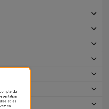
r compte du
présentation
lles et les
uvez en