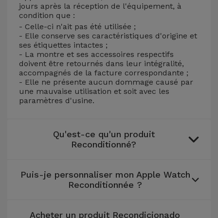
jours après la réception de l'équipement, à
et
condition que :
Bracelets
Autres
- Celle-ci n'ait pas été utilisée ;
Marques
- Elle conserve ses caractéristiques d'origine et
ses étiquettes intactes ;
Chaînes
- La montre et ses accessoires respectifs
de
Voir
doivent être retournés dans leur intégralité,
Téléphone
accompagnés de la facture correspondante ;
tout
- Elle ne présente aucun dommage causé par
une mauvaise utilisation et soit avec les
Gadgets
paramètres d'usine.
Hygiène
Qu'est-ce qu'un produit
et
Reconditionné?
Maison
Puis-je personnaliser mon Apple Watch
Portefeuilles,
Reconditionnée ?
Étuis et Sacs
Acheter un produit Recondicionado
Traceurs et