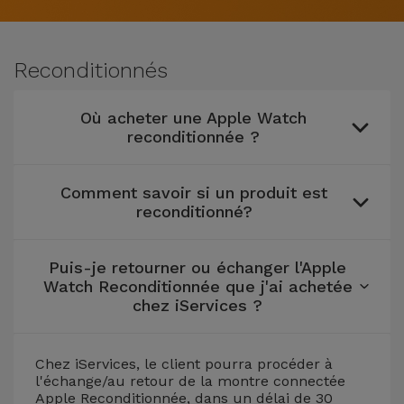
Watch
Apple Watch
Adaptateurs
Reconditionnés
Samsung
Reconditionnés
Coques et
Samsungs
Protections
Xiaomi
Reconditionnés
Où acheter une Apple Watch
d'Écran
reconditionnée ?
Huawei
iMacs
Batteries
Reconditionnés
Externes
Comment savoir si un produit est
Oppo
reconditionné?
Consoles de
Chargeurs
Jeux
OnePlus
Puis-je retourner ou échanger l'Apple
Reconditionnées
Watch Reconditionnée que j'ai achetée
Ecouteurs
Google
chez iServices ?
et
Voir
Enceintes
tout
Dyson
Chez iServices, le client pourra procéder à
Montres
l'échange/au retour de la montre connectée
Apple Reconditionnée, dans un délai de 30
TCL
Connectées