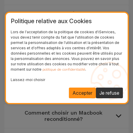
Comment savoir quel État choisir pour
un Samsung Reconditionné ?
Politique relative aux Cookies
Lors de l'acceptation de la politique de cookies d'iServices,
vous devez tenir compte du fait que l'utilisation de cookies
Pourquoi acheter un Macbook
permet la personnalisation de l'utilisation et la présentation de
Reconditionné?
services et d'offres adaptés à vos centres d'intérêt. Vos
données personnelles et les cookies peuvent être utilisés pour
la personnalisation des annonces. Vous pouvez en savoir plus
Où acheter un Samsung reconditionné
sur notre utilisation des cookies ou modifier votre choix à tout
?
moment sur notre
.
politique de confidentialité
Laissez-moi choisir
Quelle est la gamme d'états des
Accepter
Je refuse
Macbook Reconditionnés iServices?
Comment choisir un Macbook
reconditionné?