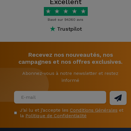
Excellent
★
★
★
★
★
Basé sur 94360 avis
★
Trustpilot
Recevez nos nouveautés, nos
campagnes et nos offres exclusives.
Abonnez-vous à notre newsletter et restez
informé
J’ai lu et j’accepte les
Conditions Générales
et
la
Politique de Confidentialité