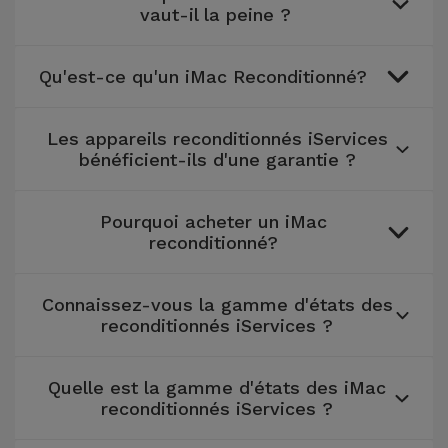
vaut-il la peine ?
Accessoires
Mobilité,
Qu'est-ce qu'un iMac Reconditionné?
Auto et
Vélo
Les appareils reconditionnés iServices
bénéficient-ils d'une garantie ?
Accessoires
d'ordinateur
Pourquoi acheter un iMac
reconditionné?
Accessoires
iPad et
Tablette
Connaissez-vous la gamme d'états des
reconditionnés iServices ?
Kids
Quelle est la gamme d'états des iMac
reconditionnés iServices ?
Voir
tout