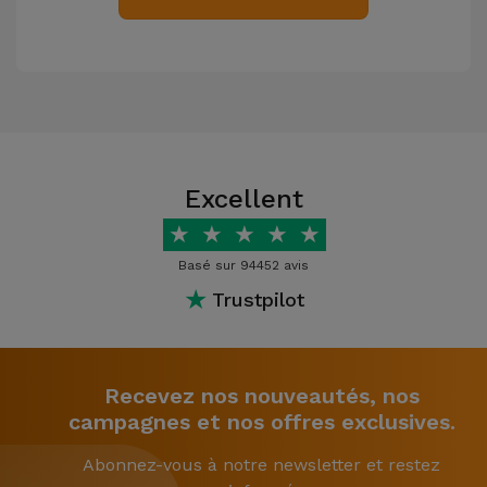
Excellent
★
★
★
★
★
Basé sur 94452 avis
★
Trustpilot
Recevez nos nouveautés, nos
campagnes et nos offres exclusives.
Abonnez-vous à notre newsletter et restez