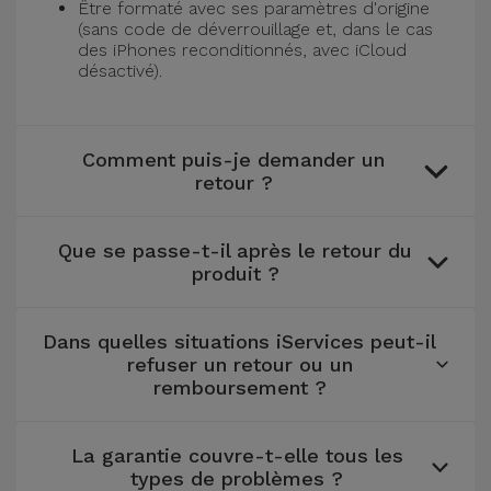
Être formaté avec ses paramètres d'origine
et
(sans code de déverrouillage et, dans le cas
des iPhones reconditionnés, avec iCloud
Bracelets
Autres
désactivé).
Marques
Chaînes
de
Voir
Comment puis-je demander un
Téléphone
tout
retour ?
Gadgets
Que se passe-t-il après le retour du
produit ?
Hygiène
et
Maison
Dans quelles situations iServices peut-il
refuser un retour ou un
remboursement ?
Portefeuilles,
Étuis et Sacs
La garantie couvre-t-elle tous les
types de problèmes ?
Traceurs et