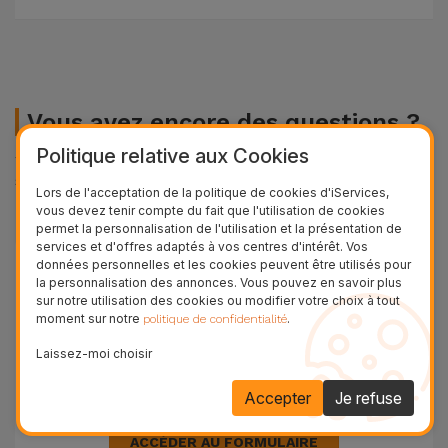
Accessoires
Mobilité,
Auto et
Vous avez encore des questions ?
Vélo
Politique relative aux Cookies
Vous pouvez nous contacter via notre formulaire de
Accessoires
support.
Lors de l'acceptation de la politique de cookies d'iServices,
d'ordinateur
vous devez tenir compte du fait que l'utilisation de cookies
permet la personnalisation de l'utilisation et la présentation de
services et d'offres adaptés à vos centres d'intérêt. Vos
Accessoires
données personnelles et les cookies peuvent être utilisés pour
iPad et
la personnalisation des annonces. Vous pouvez en savoir plus
Tablette
sur notre utilisation des cookies ou modifier votre choix à tout
moment sur notre
.
politique de confidentialité
Laissez-moi choisir
Kids
Accepter
Je refuse
Formulaire de support
Voir
tout
ACCÉDER AU FORMULAIRE