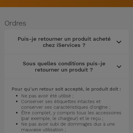
Watch
Apple Watch
Adaptateurs
Reconditionnés
Samsung
Ordres
Coques et
Samsungs
Protections
Xiaomi
Reconditionnés
Puis-je retourner un produit acheté
d'Écran
chez iServices ?
Huawei
iMacs
Batteries
Reconditionnés
Externes
Sous quelles conditions puis-je
Oppo
retourner un produit ?
Consoles de
Chargeurs
Jeux
OnePlus
Reconditionnées
Pour qu'un retour soit accepté, le produit doit :
Ecouteurs
Ne pas avoir été utilisé ;
Google
Conserver ses étiquettes intactes et
et
Voir
conserver ses caractéristiques d'origine ;
Enceintes
tout
Être complet, y compris tous les accessoires
Dyson
(par exemple, le chargeur) et le reçu ;
Ne pas avoir subi de dommages dus à une
Montres
mauvaise utilisation ;
TCL
Connectées