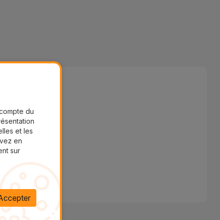
r compte du
présentation
lles et les
uvez en
ent sur
Accepter