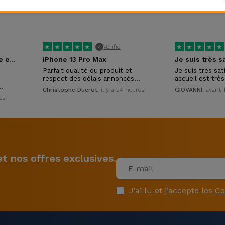
★
★
★
★
★
★
★
★
★
★
Vérifié
✓
Excellent accueil, service et conseils
iPhone 13 Pro Max
Parfait qualité du produit et
Je suis très sat
respect des délais annoncés…
accueil est trè
…
Christophe Ducrot
, il y a 24 heures
GIOVANNI
, avant-
es
 nos offres exclusives.
J’ai lu et j’accepte les
Co