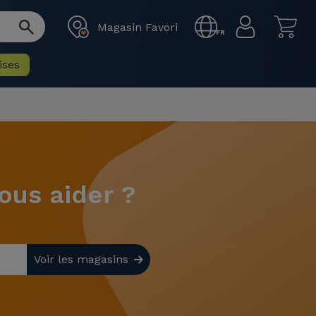
Magasin Favori
FR
ises
us aider ?
Voir les magasins