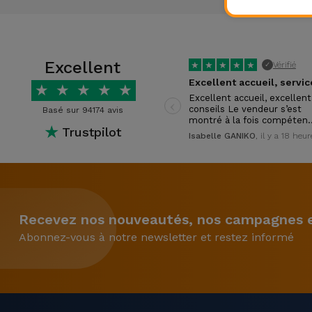
Accessoires
Mobilité,
Excellent
★
★
★
★
★
Vérifié
Auto et
✓
Vélo
★
★
★
★
★
‹
Excellent accueil, excellent
conseils Le vendeur s’est
Basé sur 94174 avis
montré à la fois compéten
Accessoires
★
Trustpilot
Isabelle GANIKO
, il y a 18 heur
d'ordinateur
Accessoires
iPad et
Tablette
Recevez nos nouveautés, nos campagnes et
Abonnez-vous à notre newsletter et restez informé
Kids
Voir
tout