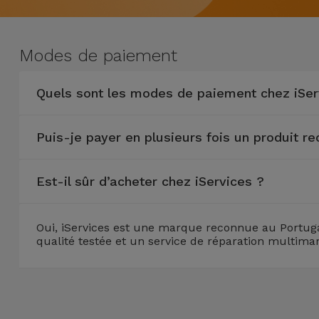
Watch
Apple Watch
Adaptateurs
Reconditionnés
Samsung
Modes de paiement
Coques et
Samsungs
Protections
Xiaomi
Reconditionnés
Quels sont les modes de paiement chez iSer
d'Écran
Huawei
iMacs
Batteries
Puis-je payer en plusieurs fois un produit r
Reconditionnés
Externes
Oppo
Consoles de
Est-il sûr d’acheter chez iServices ?
Chargeurs
Jeux
OnePlus
Reconditionnées
Ecouteurs
Oui, iServices est une marque reconnue au Portuga
Google
qualité testée et un service de réparation multima
et
Voir
Enceintes
tout
Dyson
Montres
TCL
Connectées