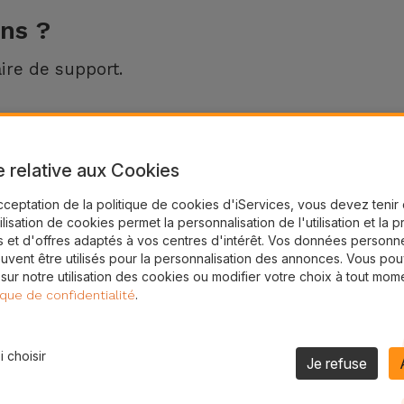
ns ?
ire de support.
e relative aux Cookies
cceptation de la politique de cookies d'iServices, vous devez teni
tilisation de cookies permet la personnalisation de l'utilisation et la 
 et d'offres adaptés à vos centres d'intérêt. Vos données personne
uvent être utilisés pour la personnalisation des annonces. Vous po
Formulaire de support
 sur notre utilisation des cookies ou modifier votre choix à tout mom
.
ique de confidentialité
ACCÉDER AU FORMULAIRE
 choisir
Je refuse