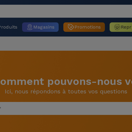
Produits
Magasins
Promotions
Repr
 Comment pouvons-nous vo
Ici, nous répondons à toutes vos questions