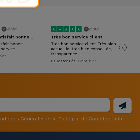
★
★
★
★
★
★
Vérifié
Vérifié
✓
✓
Je suis très satisfait bonne accueil …
Très bon service client
isfait bonne
Très bon service client Très bien
›
env
s service…
accueillie, très bien conseillée,
Pri
transparence…
hier
Ballester Léa
, avant-hier
nditions Générales
et la
Politique de Confidentialité