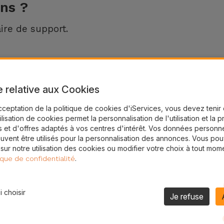
ns ?
ire de support.
e relative aux Cookies
cceptation de la politique de cookies d'iServices, vous devez teni
tilisation de cookies permet la personnalisation de l'utilisation et la 
 et d'offres adaptés à vos centres d'intérêt. Vos données personne
uvent être utilisés pour la personnalisation des annonces. Vous po
Formulaire de support
 sur notre utilisation des cookies ou modifier votre choix à tout mom
.
ique de confidentialité
ACCÉDER AU FORMULAIRE
 choisir
Je refuse