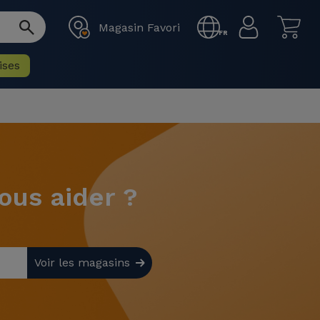
Magasin Favori
FR
ises
us aider ?
Voir les magasins