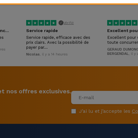
★
★
★
★
★
★
★
★
★
★
Vérifié
✓
Tres réactifs et competances certaines !
Service rapide
es
Service rapide, efficace avec des
Excellent pour 
prix clairs. Avec la possibilité de
toute concurre
payer par…
ures
GERAUD DUMONC
BERGENDAL
, il y
Nicolas
, il y a 14 heures
 nos offres exclusives.
J’ai lu et j’accepte les
Co