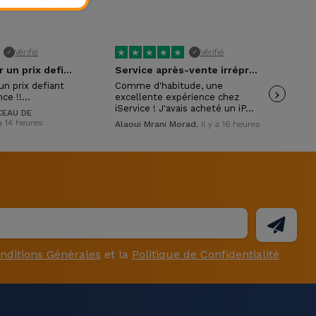
★
★
★
★
★
★
Vérifié
Vérifié
✓
✓
Excellent pour un prix defiant toute…
Service après-vente irréprochable !
un prix defiant
Comme d'habitude, une
›
Exc
nce !!…
excellente expérience chez
con
iService ! J'avais acheté un iP…
mon
EAU DE
 a 14 heures
Alaoui Mrani Morad
, il y a 16 heures
Isa
nditions Générales
et la
Politique de Confidentialité