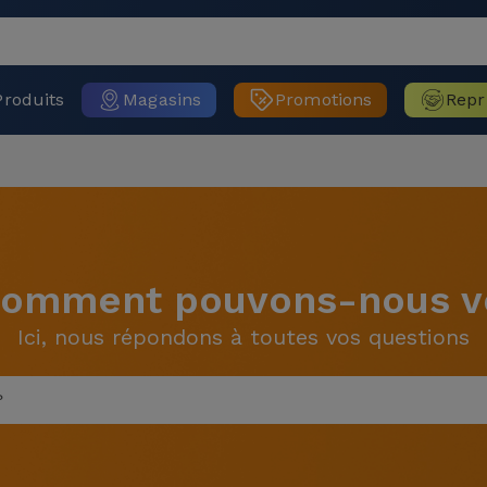
Produits
Magasins
Promotions
Repr
 Comment pouvons-nous vo
Ici, nous répondons à toutes vos questions