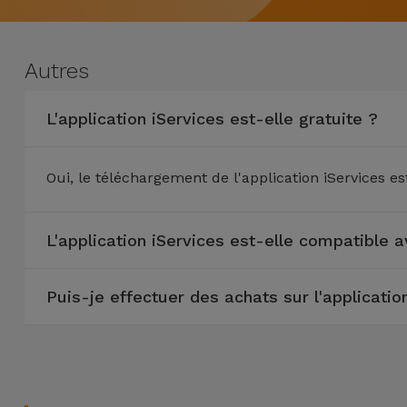
Watch
Apple Watch
Adaptateurs
Reconditionnés
Samsung
Autres
Coques et
Samsungs
Protections
Xiaomi
Reconditionnés
L'application iServices est-elle gratuite ?
d'Écran
Huawei
iMacs
Batteries
Reconditionnés
Oui, le téléchargement de l'application iServices es
Externes
Oppo
Consoles de
L'application iServices est-elle compatible a
Chargeurs
Jeux
OnePlus
Reconditionnées
Ecouteurs
Puis-je effectuer des achats sur l'applicatio
Google
et
Voir
Enceintes
tout
Dyson
Montres
TCL
Connectées