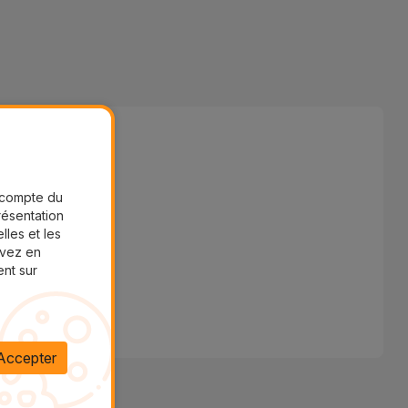
r compte du
présentation
lles et les
uvez en
ent sur
Accepter