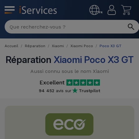
MENU
FR
Réparation
Multimarque
Accueil
Réparation
Xiaomi
Xiaomi Poco
Poco X3 GT
Différentes
Reconditionnés
Causes de
Réparation
Xiaomi Poco X3 GT
Pannes
iPhone
Produits
Aussi connu sous le nom Xiaomi
Reconditionnés
iPhone
Excellent
DJI
Magasins
94 452
avis sur
Trustpilot
MacBooks
Drones
iPad
Reconditionnés
Promotions
Nouveautés
Macbook
iPads
/ iMac
Reconditionnés
Reprises
Câbles