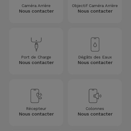
Caméra Arrière
Objectif Caméra Arrière
et
Nous contacter
Nous contacter
Bracelets
Autres
Marques
Chaînes
de
Voir
Téléphone
tout
Port de Charge
Dégâts des Eaux
Gadgets
Nous contacter
Nous contacter
Hygiène
et
Maison
Portefeuilles,
Récepteur
Colonnes
Étuis et Sacs
Nous contacter
Nous contacter
Traceurs et