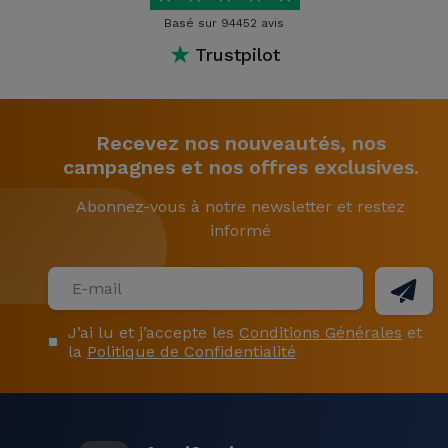
Basé sur 94452 avis
★
Trustpilot
Recevez nos nouveautés, nos
campagnes et nos offres exclusives.
Abonnez-vous à notre newsletter et restez
informé
J’ai lu et j’accepte les
Conditions Générales
et
la
Politique de Confidentialité