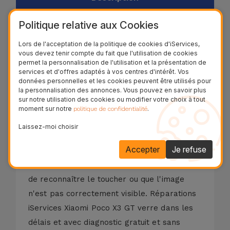
Processus de réparation
Politique relative aux Cookies
Lors de l'acceptation de la politique de cookies d'iServices,
vous devez tenir compte du fait que l'utilisation de cookies
permet la personnalisation de l'utilisation et la présentation de
L'écran fissuré ou endommagé est l'un des
services et d'offres adaptés à vos centres d'intérêt. Vos
dommages physiques les plus courants sur
données personnelles et les cookies peuvent être utilisés pour
la personnalisation des annonces. Vous pouvez en savoir plus
les téléphones mobiles ou autres appareils
sur notre utilisation des cookies ou modifier votre choix à tout
mobiles. Les dommages au verre du Xiaomi
moment sur notre
.
politique de confidentialité
Poco X3 GT sont identifiés comme du verre
Laissez-moi choisir
fissuré ou même lorsque seul l'écran LCD
Accepter
Je refuse
cesse de fonctionner, par exemple lorsque
LE LCD DE votre Xiaomi Poco X3 GT cesse
de reconnaître le toucher ou que l'image
n'est pas correctement visible. Réparations
iServices Xiaomi Poco X3 GT verre dans les
délais et avec diagnostic gratuit et sans