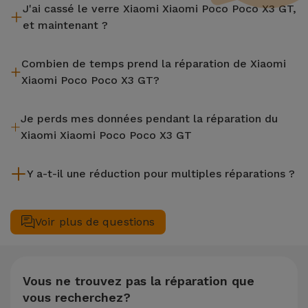
J'ai cassé le verre Xiaomi Xiaomi Poco Poco X3 GT,
et maintenant ?
iServices effectue des réparations sur place et sous garantie
Combien de temps prend la réparation de Xiaomi
de 2 ans. Trouvez le magasin le plus proche.
Xiaomi Poco Poco X3 GT?
La plupart des réparations, comme le remplacement de
Je perds mes données pendant la réparation du
l'écran, sont effectuées en environ 20 à 30 minutes.
Xiaomi Xiaomi Poco Poco X3 GT
Bien que iServices soit spécialiste en réparation immédiate,
Y a-t-il une réduction pour multiples réparations ?
il est toujours recommandé de faire une sauvegarde. La page
mentionne également un service de Transfert de Données
Oui. Chez iServices, nous valorisons la maintenance
(29,95 €) au cas où tu aurais besoin d'aide pour la gestion
complète de votre équipement. Si votre Xiaomi Xiaomi Poco
Voir plus de questions
des fichiers.
Poco X3 GT nécessite deux ou plusieurs interventions
techniques réalisées simultanément, nous appliquons une
remise de 25% sur le montant de la réparation la moins
chère.
Vous ne trouvez pas la réparation que
vous recherchez?