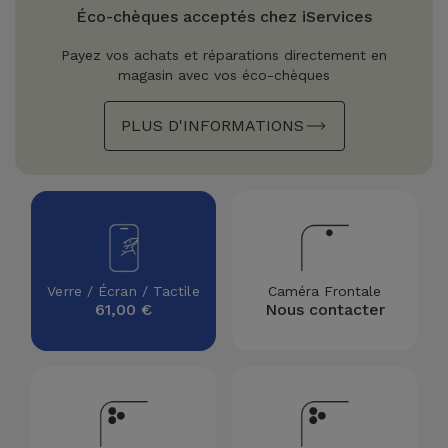
Watch
Apple Watch
Éco-chèques acceptés chez iServices
Adaptateurs
Reconditionnés
Payez vos achats et réparations directement en
Samsung
magasin avec vos éco-chèques
Coques et
Samsungs
Protections
Xiaomi
Reconditionnés
PLUS D'INFORMATIONS
d'Écran
Huawei
iMacs
Batteries
Reconditionnés
Externes
Oppo
Consoles de
Chargeurs
Jeux
OnePlus
Verre / Écran / Tactile
Caméra Frontale
Reconditionnées
61,00 €
Nous contacter
Ecouteurs
Google
et
Voir
Enceintes
tout
Dyson
Montres
TCL
Connectées