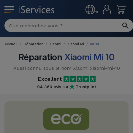
MENU
FR
Réparation
Multimarque
Accueil
Réparation
Xiaomi
Xiaomi Mi
Mi 10
Différentes
Reconditionnés
Causes de
Réparation
Xiaomi Mi 10
Pannes
iPhone
Produits
Aussi connu sous le nom Xiaomi xiaomi-mi-10
Reconditionnés
iPhone
Excellent
DJI
Magasins
94 360
avis sur
Trustpilot
MacBooks
Drones
iPad
Reconditionnés
Promotions
Nouveautés
Macbook
iPads
/ iMac
Reconditionnés
Reprises
Câbles