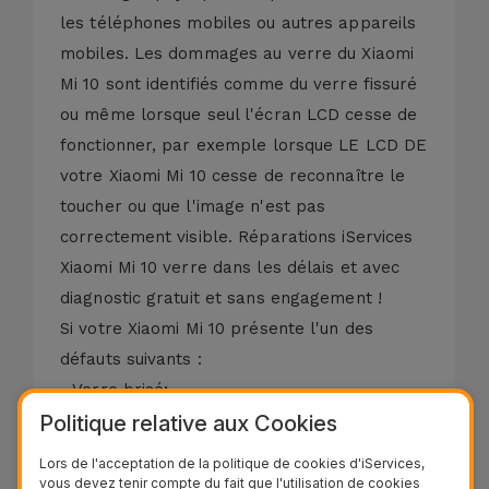
les téléphones mobiles ou autres appareils
mobiles. Les dommages au verre du Xiaomi
Mi 10 sont identifiés comme du verre fissuré
ou même lorsque seul l'écran LCD cesse de
fonctionner, par exemple lorsque LE LCD DE
votre Xiaomi Mi 10 cesse de reconnaître le
toucher ou que l'image n'est pas
correctement visible. Réparations iServices
Xiaomi Mi 10 verre dans les délais et avec
diagnostic gratuit et sans engagement !
Si votre Xiaomi Mi 10 présente l'un des
défauts suivants :
- Verre brisé;
Politique relative aux Cookies
- Écran avec taches;
- Verre rayé;
Lors de l'acceptation de la politique de cookies d'iServices,
- Verre brisé ou fissuré;
vous devez tenir compte du fait que l'utilisation de cookies