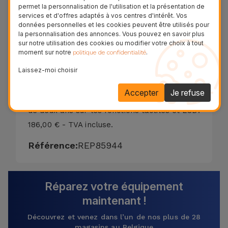
permet la personnalisation de l'utilisation et la présentation de
- LCD avec couleurs déformées;
services et d'offres adaptés à vos centres d'intérêt. Vos
- Écran noir;
données personnelles et les cookies peuvent être utilisés pour
la personnalisation des annonces. Vous pouvez en savoir plus
- Affichage endommagé;
sur notre utilisation des cookies ou modifier votre choix à tout
moment sur notre
.
- Touchez Non calibré ou Ne répond pas.
politique de confidentialité
Nous réparons votre écran Xiaomi Mi 10 en
Laissez-moi choisir
seulement 20 minutes. La garantie de
Accepter
Je refuse
remplacement de la vitre du Xiaomi Mi 10 est
de deux ans sur les fonctions tactiles et LCD.
186,00 € - TVA incluse.
Référence:
REP85944
Réparez votre équipement
maintenant !
Découvrez et venez dans l’un de nos plus de 28
magasins au Belgique