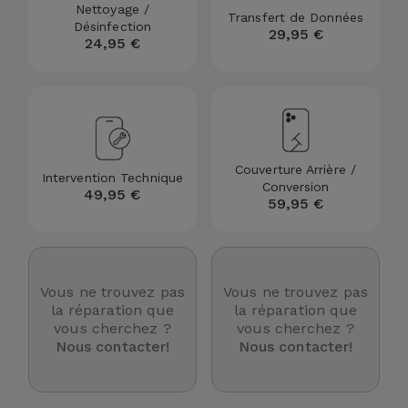
Nettoyage /
Transfert de Données
et
Désinfection
29,95 €
Bracelets
24,95 €
Autres
Marques
Chaînes
de
Voir
Téléphone
tout
Couverture Arrière /
Intervention Technique
Gadgets
Conversion
49,95 €
59,95 €
Hygiène
et
Maison
Vous ne trouvez pas
Vous ne trouvez pas
la réparation que
la réparation que
vous cherchez ?
vous cherchez ?
Portefeuilles,
Nous contacter!
Nous contacter!
Étuis et Sacs
Traceurs et