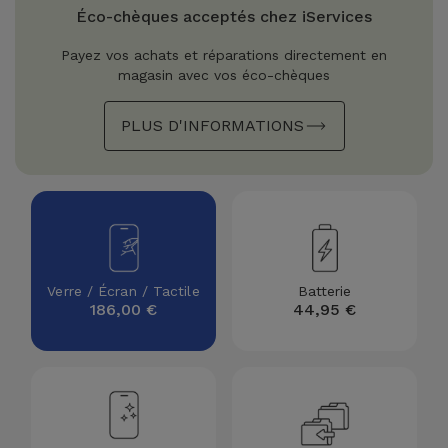
Watch
Apple Watch
Éco-chèques acceptés chez iServices
Adaptateurs
Reconditionnés
Payez vos achats et réparations directement en
Samsung
magasin avec vos éco-chèques
Coques et
Samsungs
Protections
Xiaomi
Reconditionnés
PLUS D'INFORMATIONS
d'Écran
Huawei
iMacs
Batteries
Reconditionnés
Externes
Oppo
Consoles de
Chargeurs
Jeux
OnePlus
Verre / Écran / Tactile
Batterie
Reconditionnées
186,00 €
44,95 €
Ecouteurs
Google
et
Voir
Enceintes
tout
Dyson
Montres
TCL
Connectées