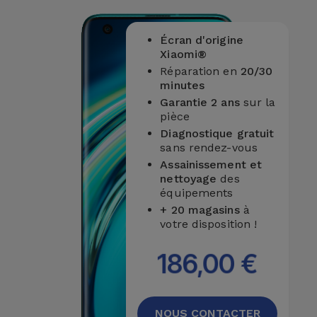
Accessoires
Écran d'origine
Mobilité,
Xiaomi®
Auto et
Réparation en
20/30
Vélo
minutes
Garantie 2 ans
sur la
pièce
Accessoires
Diagnostique gratuit
d'ordinateur
sans rendez-vous
Assainissement et
nettoyage
des
Accessoires
équipements
iPad et
+ 20 magasins
à
Tablette
votre disposition !
Kids
186,00 €
Voir
tout
NOUS CONTACTER