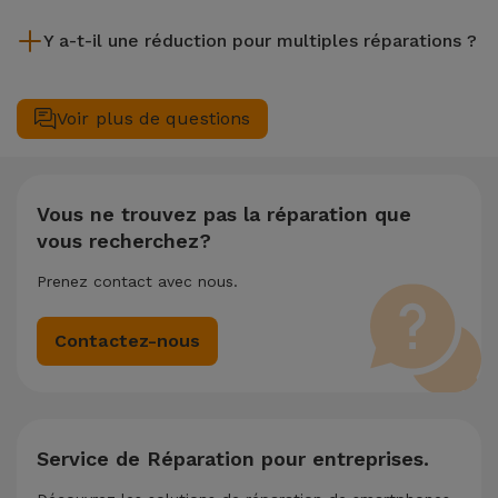
Bien que iServices soit spécialiste en réparation immédiate,
Y a-t-il une réduction pour multiples réparations ?
il est toujours recommandé de faire une sauvegarde. La page
mentionne également un service de Transfert de Données
Oui. Chez iServices, nous valorisons la maintenance
(29,95 €) au cas où tu aurais besoin d'aide pour la gestion
complète de votre équipement. Si votre Xiaomi Xiaomi Mi Mi
Voir plus de questions
des fichiers.
10 nécessite deux ou plusieurs interventions techniques
réalisées simultanément, nous appliquons une remise de
25% sur le montant de la réparation la moins chère.
Vous ne trouvez pas la réparation que
vous recherchez?
Prenez contact avec nous.
Contactez-nous
Service de Réparation pour entreprises.