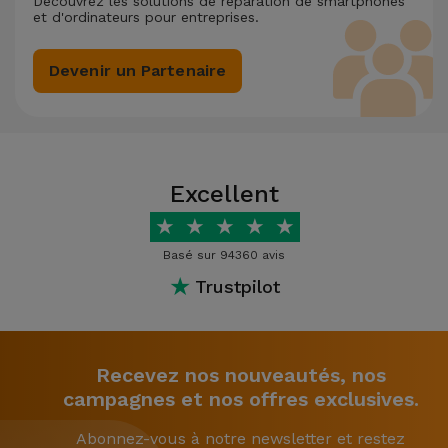
Découvrez les solutions de réparation de smartphones
et d'ordinateurs pour entreprises.
Devenir un Partenaire
Excellent
★
★
★
★
★
Basé sur 94360 avis
★
Trustpilot
Recevez nos nouveautés, nos
campagnes et nos offres exclusives.
Abonnez-vous à notre newsletter et restez