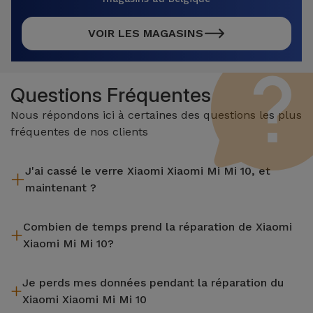
VOIR LES MAGASINS
Questions Fréquentes
Nous répondons ici à certaines des questions les plus
fréquentes de nos clients
J'ai cassé le verre Xiaomi Xiaomi Mi Mi 10, et
maintenant ?
iServices effectue des réparations sur place et sous garantie
Combien de temps prend la réparation de Xiaomi
de 2 ans. Trouvez le magasin le plus proche.
Xiaomi Mi Mi 10?
La plupart des réparations, comme le remplacement de
Je perds mes données pendant la réparation du
l'écran, sont effectuées en environ 20 à 30 minutes.
Xiaomi Xiaomi Mi Mi 10