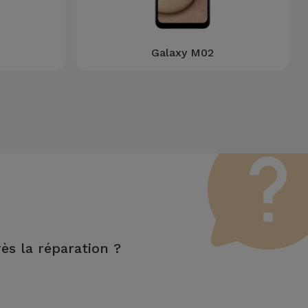
Galaxy M02
rès la réparation ?
nctions LCD et tactile.