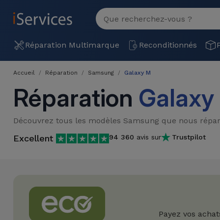
MENU
Voir
tout
Réparation
Réparation Multimarque
Reconditionnés
Multimarque
Accueil
Réparation
Samsung
Galaxy M
Différentes
Reconditionnés
Réparation
Galaxy
Causes de
Pannes
iPhone
Produits
Découvrez tous les modèles Samsung que nous répar
Reconditionnés
iPhone
Excellent
94 360
avis sur
Trustpilot
DJI
Magasins
MacBooks
Drones
iPad
Reconditionnés
Promotions
Nouveautés
Macbook
iPads
/ iMac
Reconditionnés
Reprises
Câbles
Payez vos achat