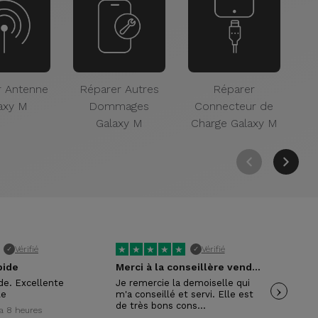
r Antenne
Réparer Autres
Réparer
axy M
Dommages
Connecteur de
C
Galaxy M
Charge Galaxy M
★
★
★
★
★
★
Vérifié
Vérifié
✓
✓
pide
Merci à la conseillère vendeuse
ide. Excellente
Je remercie la demoiselle qui
›
Trè
le
m'a conseillé et servi. Elle est
pol
de très bons cons…
y a 8 heures
Wil