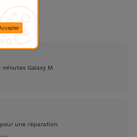
alaxy M
Accepter
y M
0 minutes Galaxy M
 pour une réparation
aires