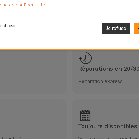
.
ique de confidentialité
oi choisir iServices pour la réparation G
 choisir
Je refuse
us sommes spécialistes de la réparation de matériel Galax
Réparations en 20/3
Réparation express
Toujours disponibles
garantie 2 ans
Veuillez consulter nos hor