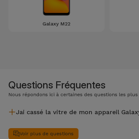
Accessoires
Mobilité,
Galaxy M22
Auto et
Vélo
Accessoires
d'ordinateur
Accessoires
Questions Fréquentes
iPad et
Tablette
Nous répondons ici à certaines des questions les plus
Kids
Jai cassé la vitre de mon appareil Galaxy
Après avoir réparé la vitre de votre appareil Galaxy M dans un 
Voir
Voir plus de questions
tout