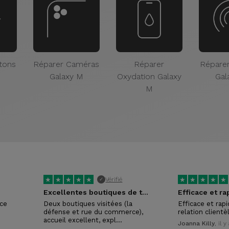
tons
Réparer Caméras
Réparer
Répare
M
Galaxy M
Oxydation Galaxy
Gal
M
★
★
★
★
★
★
★
★
★
★
Vérifié
✓
Excellentes boutiques de téléphonie reconditionnée
Efficace et ra
ice
Deux boutiques visitées (la
Efficace et rap
défense et rue du commerce),
relation clientè
accueil excellent, expl…
Joanna Killy
, il 