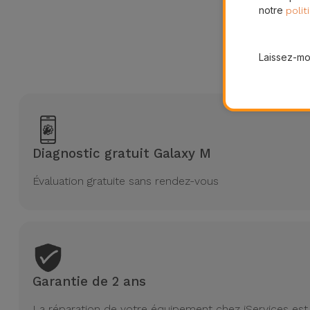
notre
polit
Pourqu
Laissez-moi
No
Diagnostic gratuit Galaxy M
Évaluation gratuite sans rendez-vous
Garantie de 2 ans
La réparation de votre équipement chez iServices est 