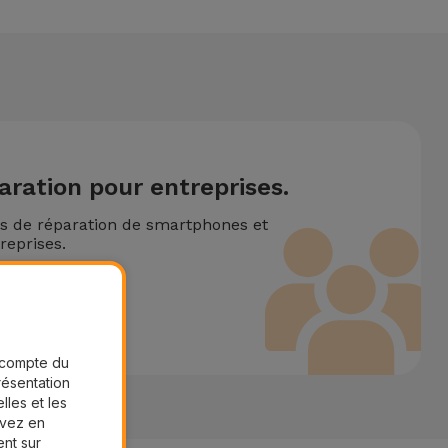
aration pour entreprises.
ns de réparation de smartphones et
reprises.
ire
r compte du
présentation
lles et les
uvez en
ent sur