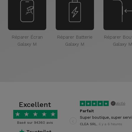
Réparer Écran
Réparer Batterie
Réparer Bou
Galaxy M
Galaxy M
Galaxy 
Excellent
★
★
★
★
★
Vérifié
✓
Parfait
★
★
★
★
★
‹
Super boutique, super serv
Basé sur 94360 avis
CLEA SRL
, il y a 6 heures
★
Trustpilot