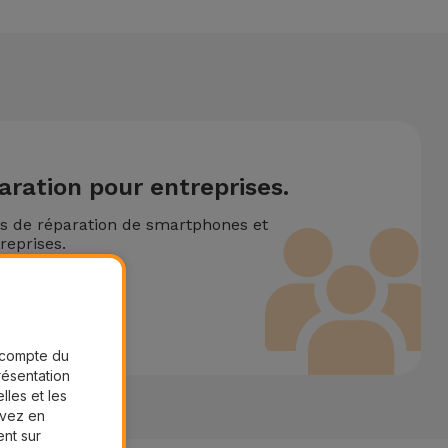
aration pour entreprises.
ns de réparation de smartphones et
reprises.
ire
r compte du
présentation
lles et les
uvez en
ent sur