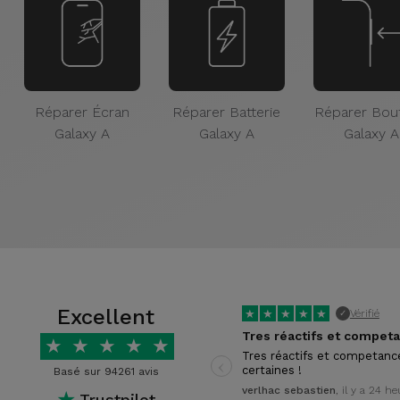
Réparer Écran
Réparer Batterie
Réparer Bou
Galaxy A
Galaxy A
Galaxy A
Excellent
★
★
★
★
★
Vérifié
✓
★
★
★
★
★
‹
Tres réactifs et competanc
certaines !
Basé sur 94261 avis
verlhac sebastien
, il y a 24 h
★
Trustpilot