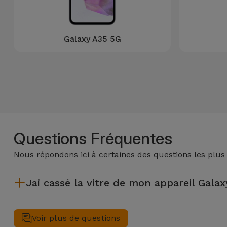
Accessoires
Mobilité,
Galaxy A35 5G
Auto et
Vélo
Accessoires
d'ordinateur
Accessoires
Questions Fréquentes
iPad et
Tablette
Nous répondons ici à certaines des questions les plus
Kids
Jai cassé la vitre de mon appareil Galaxy
Après avoir réparé la vitre de votre appareil Galaxy A dans un 
Voir
Voir plus de questions
tout