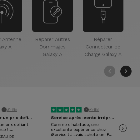
r Antenne
Réparer Autres
Réparer
axy A
Dommages
Connecteur de
C
Galaxy A
Charge Galaxy A
★
★
★
★
★
★
Vérifié
Vérifié
✓
✓
Excellent pour un prix defiant toute…
Service après-vente irréprochable !
un prix defiant
Comme d'habitude, une
›
Exc
nce !!…
excellente expérience chez
con
iService ! J'avais acheté un iP…
mon
EAU DE