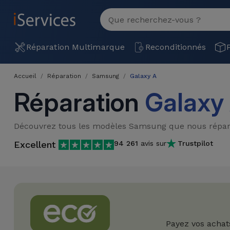
MENU
Voir
tout
Réparation
Réparation Multimarque
Reconditionnés
Multimarque
Accueil
Réparation
Samsung
Galaxy A
Différentes
Reconditionnés
Réparation
Galaxy
Causes de
Pannes
iPhone
Produits
Découvrez tous les modèles Samsung que nous répar
Reconditionnés
iPhone
Excellent
94 261
avis sur
Trustpilot
DJI
Magasins
MacBooks
Drones
iPad
Reconditionnés
Promotions
Nouveautés
Macbook
iPads
/ iMac
Reconditionnés
Reprises
Câbles
Payez vos achat