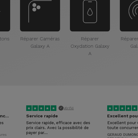
tons
Réparer Caméras
Réparer
Répare
Galaxy A
Oxydation Galaxy
Gal
A
★
★
★
★
★
★
★
★
★
★
Vérifié
✓
Tres réactifs et competances certaines !
Service rapide
es
Service rapide, efficace avec des
Excellent pour 
prix clairs. Avec la possibilité de
toute concurre
payer par…
eures
GERAUD DUMONC