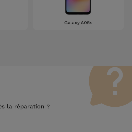
Galaxy A05s
ès la réparation ?
nctions LCD et tactile.