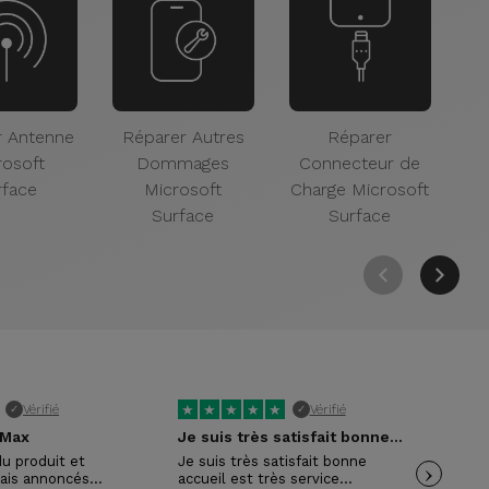
r Antenne
Réparer Autres
Réparer
rosoft
Dommages
Connecteur de
rface
Microsoft
Charge Microsoft
Surface
Surface
★
★
★
★
★
★
Vérifié
Vérifié
✓
✓
 Max
Je suis très satisfait bonne accueil …
Trè
du produit et
Je suis très satisfait bonne
›
Trè
lais annoncés…
accueil est très service…
acc