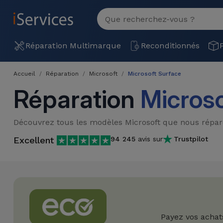
MENU
Voir
tout
Réparation
Réparation Multimarque
Reconditionnés
Multimarque
Accueil
Réparation
Microsoft
Microsoft Surface
Différentes
Reconditionnés
Réparation
Microso
Causes de
Pannes
iPhone
Produits
Découvrez tous les modèles Microsoft que nous répar
Reconditionnés
iPhone
Excellent
94 245
avis sur
Trustpilot
DJI
Magasins
MacBooks
Drones
iPad
Reconditionnés
Promotions
Nouveautés
Macbook
iPads
/ iMac
Reconditionnés
Reprises
Câbles
Payez vos achat