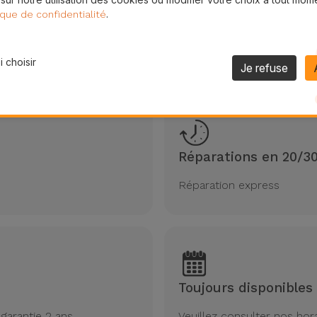
.
ique de confidentialité
hoisir iServices pour la réparation Micros
 choisir
Je refuse
ommes spécialistes de la réparation de matériel Microsoft 
Réparations en 20/3
Réparation express
Toujours disponibles
garantie 2 ans
Veuillez consulter nos hor