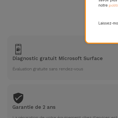
notre
polit
Pourquoi c
Laissez-moi
Nous s
Diagnostic gratuit Microsoft Surface
Évaluation gratuite sans rendez-vous
Garantie de 2 ans
La réparation de votre équipement chez iServices est 