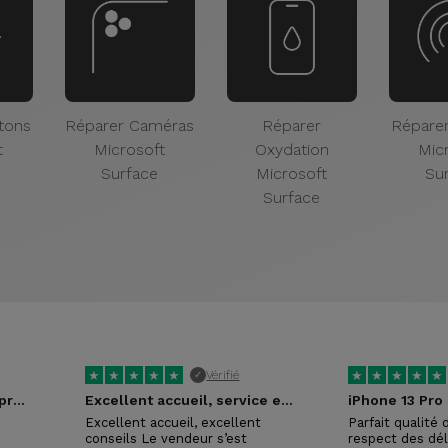
tons
Réparer Caméras
Réparer
Répare
t
Microsoft
Oxydation
Mic
Surface
Microsoft
Su
Surface
★
★
★
★
★
★
★
★
★
★
Vérifié
✓
Service après-vente irréprochable !
Excellent accueil, service et conseils
iPhone 13 Pro
Excellent accueil, excellent
Parfait qualité 
conseils Le vendeur s’est
respect des dé