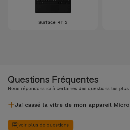
Accessoires
Mobilité,
Surface RT 2
Auto et
Vélo
Accessoires
d'ordinateur
Accessoires
Questions Fréquentes
iPad et
Tablette
Nous répondons ici à certaines des questions les plus
Kids
Jai cassé la vitre de mon appareil Micros
Après avoir réparé la vitre de votre appareil Microsoft Surface
Voir
Voir plus de questions
tout