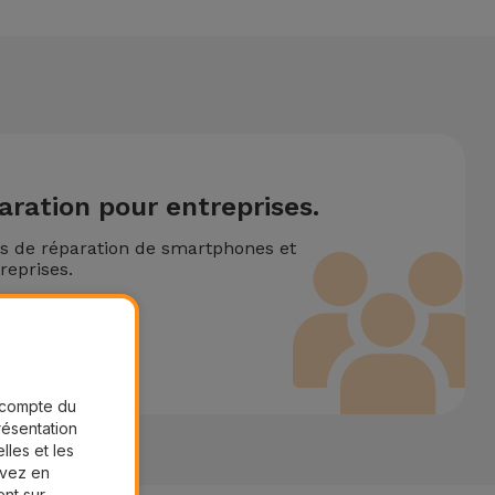
aration pour entreprises.
ns de réparation de smartphones et
reprises.
ire
r compte du
présentation
lles et les
uvez en
ent sur