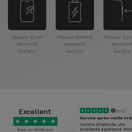
Réparer Écran
Réparer Batterie
Réparer Bou
Microsoft
Microsoft
Microsof
Surface
Surface
Surface
Excellent
★
★
★
★
★
Vérifié
✓
★
★
★
★
★
‹
Comme d'habitude, une
excellente expérience chez
Basé sur 94245 avis