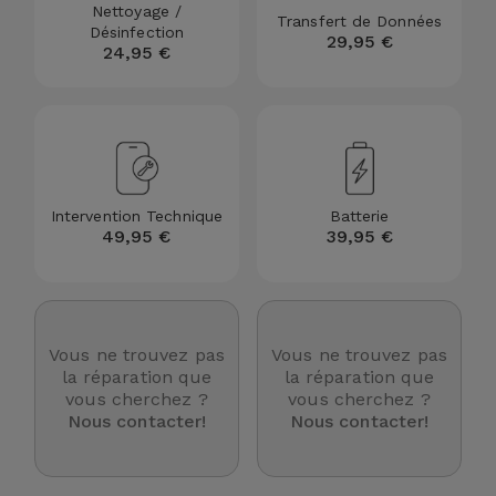
Nettoyage /
Transfert de Données
et
Désinfection
29,95 €
Bracelets
24,95 €
Autres
Marques
Chaînes
de
Voir
Téléphone
tout
Intervention Technique
Batterie
Gadgets
49,95 €
39,95 €
Hygiène
et
Maison
Vous ne trouvez pas
Vous ne trouvez pas
la réparation que
la réparation que
vous cherchez ?
vous cherchez ?
Portefeuilles,
Nous contacter!
Nous contacter!
Étuis et Sacs
Traceurs et