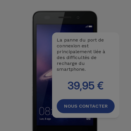
Accessoires
Mobilité,
Auto et
Vélo
La panne du port de
connexion est
Accessoires
principalement liée à
des difficultés de
d'ordinateur
recharge du
smartphone.
Accessoires
iPad et
39,95 €
Tablette
Kids
NOUS CONTACTER
Voir
tout