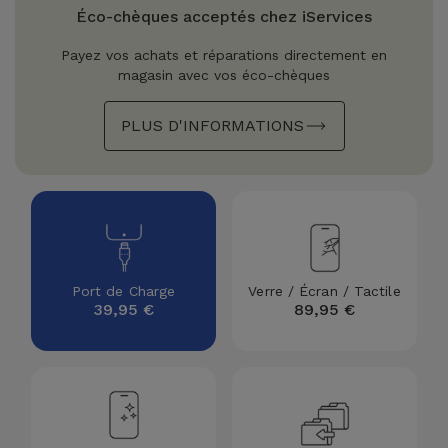
Watch
Apple Watch
Éco-chèques acceptés chez iServices
Adaptateurs
Reconditionnés
Payez vos achats et réparations directement en
Samsung
magasin avec vos éco-chèques
Coques et
Samsungs
Protections
Xiaomi
Reconditionnés
PLUS D'INFORMATIONS
d'Écran
Huawei
iMacs
Batteries
Reconditionnés
Externes
Oppo
Consoles de
Chargeurs
Jeux
OnePlus
Port de Charge
Verre / Écran / Tactile
Reconditionnées
39,95 €
89,95 €
Ecouteurs
Google
et
Voir
Enceintes
tout
Dyson
Montres
TCL
Connectées