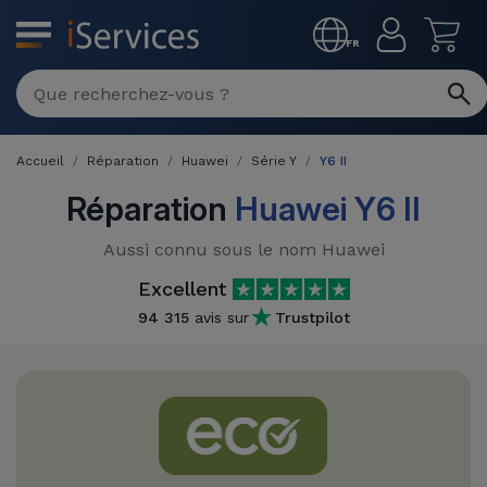
MENU
FR
Réparation
Multimarque
Accueil
Réparation
Huawei
Série Y
Y6 II
Différentes
Reconditionnés
Causes de
Réparation
Huawei Y6 II
Pannes
iPhone
Produits
Aussi connu sous le nom Huawei
Reconditionnés
iPhone
Excellent
DJI
Magasins
94 315
avis sur
Trustpilot
MacBooks
Drones
iPad
Reconditionnés
Promotions
Nouveautés
Macbook
iPads
/ iMac
Reconditionnés
Reprises
Câbles