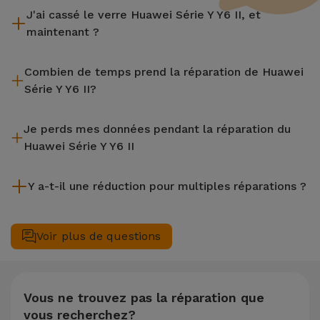
J'ai cassé le verre Huawei Série Y Y6 II, et
maintenant ?
iServices effectue des réparations sur place et sous garantie
Combien de temps prend la réparation de Huawei
de 2 ans. Trouvez le magasin le plus proche.
Série Y Y6 II?
La plupart des réparations, comme le remplacement de
Je perds mes données pendant la réparation du
l'écran, sont effectuées en environ 20 à 30 minutes.
Huawei Série Y Y6 II
Bien que iServices soit spécialiste en réparation immédiate,
Y a-t-il une réduction pour multiples réparations ?
il est toujours recommandé de faire une sauvegarde. La page
mentionne également un service de Transfert de Données
Oui. Chez iServices, nous valorisons la maintenance
(29,95 €) au cas où tu aurais besoin d'aide pour la gestion
complète de votre équipement. Si votre Huawei Série Y Y6 II
Voir plus de questions
des fichiers.
nécessite deux ou plusieurs interventions techniques
réalisées simultanément, nous appliquons une remise de
25% sur le montant de la réparation la moins chère.
Vous ne trouvez pas la réparation que
vous recherchez?