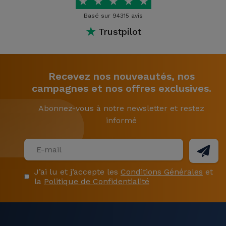
★
★
★
★
★
Basé sur 94315 avis
★
Trustpilot
Recevez nos nouveautés, nos
campagnes et nos offres exclusives.
Abonnez-vous à notre newsletter et restez
informé
J’ai lu et j’accepte les
Conditions Générales
et
la
Politique de Confidentialité