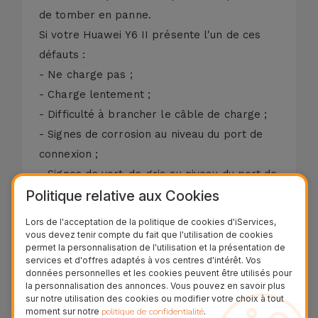
de tomber en panne.
Si votre Huawei Y6 II présente l'un de ces
défauts :
- Ne charge pas ;
- Charge lentement ;
- Difficulté à brancher le câble de charge ;
- Signes de corrosion au niveau du port de
connexion ;
- Signes de vert-de-gris au niveau du port de
Politique relative aux Cookies
connexion ;
- Absence de sonnerie lors des appels
Lors de l'acceptation de la politique de cookies d'iServices,
(uniquement).
vous devez tenir compte du fait que l'utilisation de cookies
permet la personnalisation de l'utilisation et la présentation de
Si le port de connexion est endommagé,
services et d'offres adaptés à vos centres d'intérêt. Vos
nous procéderons au remplacement de la
données personnelles et les cookies peuvent être utilisés pour
la personnalisation des annonces. Vous pouvez en savoir plus
pièce par une neuve. Le diagnostic est
sur notre utilisation des cookies ou modifier votre choix à tout
moment sur notre
.
politique de confidentialité
gratuit !