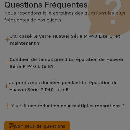
Questions Fréquentes
Nous répondons ici à certaines des questions les plus
fréquentes de nos clients
J'ai cassé le verre Huawei Série P P40 Lite E, et
maintenant ?
iServices effectue des réparations sur place et sous garantie
Combien de temps prend la réparation de Huawei
de 2 ans. Trouvez le magasin le plus proche.
Série P P40 Lite E?
La plupart des réparations, comme le remplacement de
Je perds mes données pendant la réparation du
l'écran, sont effectuées en environ 20 à 30 minutes.
Huawei Série P P40 Lite E
Bien que iServices soit spécialiste en réparation immédiate,
Y a-t-il une réduction pour multiples réparations ?
il est toujours recommandé de faire une sauvegarde. La page
mentionne également un service de Transfert de Données
Oui. Chez iServices, nous valorisons la maintenance
(29,95 €) au cas où tu aurais besoin d'aide pour la gestion
complète de votre équipement. Si votre Huawei Série P P40
Voir plus de questions
des fichiers.
Lite E nécessite deux ou plusieurs interventions techniques