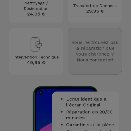
Nettoyage /
Transfert de Données
et
Désinfection
29,95 €
Bracelets
24,95 €
Autres
Marques
Chaînes
de
Voir
Vous ne trouvez pas
Téléphone
tout
la réparation que
vous cherchez ?
Intervention Technique
Gadgets
Nous contacter!
49,95 €
Hygiène
et
Maison
Écran identique à
l'écran Original
Portefeuilles,
Réparation en
20/30
Étuis et Sacs
minutes
Garantie
sur la pièce
Traceurs et