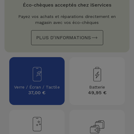
Watch
Apple Watch
Éco-chèques acceptés chez iServices
Adaptateurs
Reconditionnés
Payez vos achats et réparations directement en
Samsung
magasin avec vos éco-chèques
Coques et
Samsungs
Protections
Xiaomi
Reconditionnés
PLUS D'INFORMATIONS
d'Écran
Huawei
iMacs
Batteries
Reconditionnés
Externes
Oppo
Consoles de
Chargeurs
Jeux
OnePlus
Verre / Écran / Tactile
Batterie
Reconditionnées
37,00 €
49,95 €
Ecouteurs
Google
et
Voir
Enceintes
tout
Dyson
Montres
TCL
Connectées