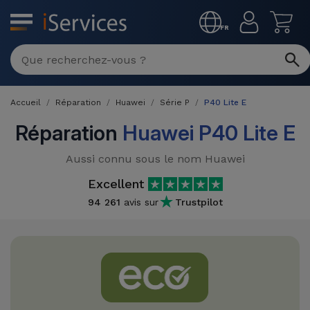
MENU
FR
Réparation
Multimarque
Accueil
Réparation
Huawei
Série P
P40 Lite E
Différentes
Reconditionnés
Causes de
Réparation
Huawei P40 Lite E
Pannes
iPhone
Produits
Aussi connu sous le nom Huawei
Reconditionnés
iPhone
Excellent
DJI
Magasins
94 261
avis sur
Trustpilot
MacBooks
Drones
iPad
Reconditionnés
Promotions
Nouveautés
Macbook
iPads
/ iMac
Reconditionnés
Reprises
Câbles