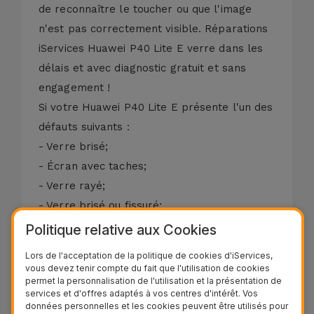
de reconnaître le toucher ou que l'image
n'est pas correctement visible. Réparations
iServices Huawei P40 Lite E verre dans les
délais et avec diagnostic gratuit et sans
engagement !
Si votre Huawei P40 Lite E présente l'un des
défauts suivants :
- Verre brisé;
- Écran avec taches;
- Verre rayé;
- Verre brisé ou fissuré;
- LCD avec couleurs déformées;
Politique relative aux Cookies
- Écran noir;
Lors de l'acceptation de la politique de cookies d'iServices,
- Affichage endommagé;
vous devez tenir compte du fait que l'utilisation de cookies
permet la personnalisation de l'utilisation et la présentation de
- Touchez Non calibré ou Ne répond pas.
services et d'offres adaptés à vos centres d'intérêt. Vos
Nous réparons votre écran Huawei P40 Lite
données personnelles et les cookies peuvent être utilisés pour