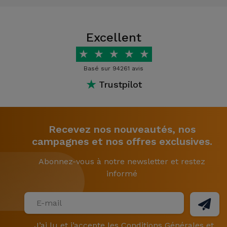
Excellent
★
★
★
★
★
Basé sur 94261 avis
★
Trustpilot
Recevez nos nouveautés, nos
campagnes et nos offres exclusives.
Abonnez-vous à notre newsletter et restez
informé
J’ai lu et j’accepte les
Conditions Générales
et