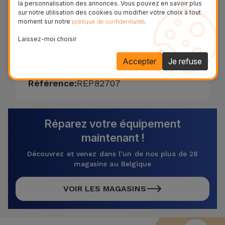
la personnalisation des annonces. Vous pouvez en savoir plus
E en seulement 20 minutes. La garantie de
sur notre utilisation des cookies ou modifier votre choix à tout
remplacement de la vitre du Huawei P40
moment sur notre
.
politique de confidentialité
Lite E est de deux ans sur les fonctions
Laissez-moi choisir
tactiles et LCD.
Accepter
Je refuse
37,00 € - TVA incluse.
Référence:
REP82707
Réparez votre équipement
maintenant !
Découvrez et venez dans l’un de nos plus de 28
magasins au Belgique
VOIR LES MAGASINS