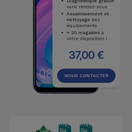
Diagnostique gratuit
Accessoires
sans rendez-vous
Assainissement et
nettoyage
des
Mobilité,
équipements
Auto et
+ 20 magasins
à
Vélo
votre disposition !
37,00 €
Accessoires
d'ordinateur
Accessoires
NOUS CONTACTER
iPad et
Tablette
Kids
Voir
tout