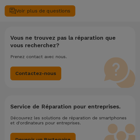
(29,95 €) au cas où tu aurais besoin d'aide pour la gestion
complète de votre équipement. Si votre Huawei Série P
Voir plus de questions
des fichiers.
Smart P Smart nécessite deux ou plusieurs interventions
techniques réalisées simultanément, nous appliquons une
remise de 25% sur le montant de la réparation la moins
chère.
Vous ne trouvez pas la réparation que
vous recherchez?
Prenez contact avec nous.
Contactez-nous
Service de Réparation pour entreprises.
Découvrez les solutions de réparation de smartphones
et d'ordinateurs pour entreprises.
Devenir un Partenaire