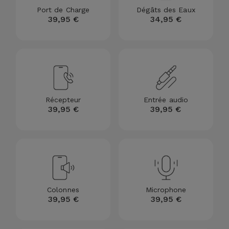
Port de Charge
Dégâts des Eaux
et
39,95 €
34,95 €
Bracelets
Autres
Marques
Chaînes
de
Voir
Téléphone
tout
Récepteur
Entrée audio
Gadgets
39,95 €
39,95 €
Hygiène
et
Maison
Portefeuilles,
Colonnes
Microphone
Étuis et Sacs
39,95 €
39,95 €
Traceurs et