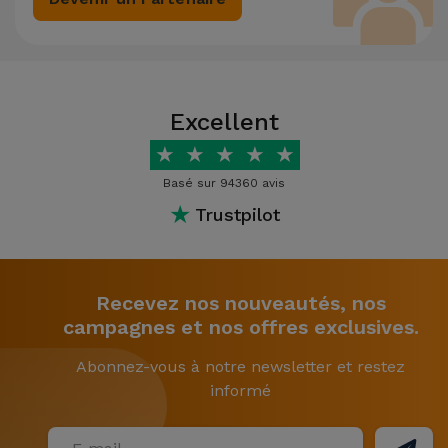
Excellent
★
★
★
★
★
Basé sur 94360 avis
★
Trustpilot
Recevez nos nouveautés, nos
campagnes et nos offres exclusives.
Abonnez-vous à notre newsletter et restez
informé