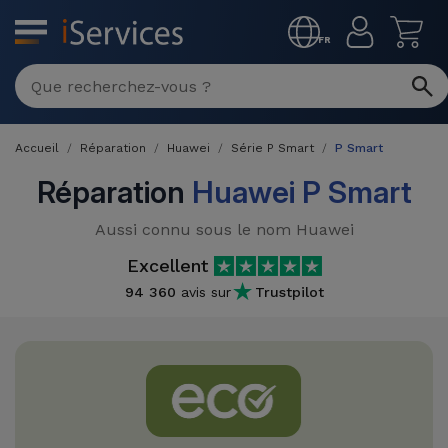
MENU
FR
Réparation
Multimarque
Accueil
Réparation
Huawei
Série P Smart
P Smart
Différentes
Reconditionnés
Causes de
Réparation
Huawei P Smart
Pannes
iPhone
Produits
Aussi connu sous le nom Huawei
Reconditionnés
iPhone
Excellent
DJI
Magasins
94 360
avis sur
Trustpilot
MacBooks
Drones
iPad
Reconditionnés
Promotions
Nouveautés
Macbook
iPads
/ iMac
Reconditionnés
Reprises
Câbles