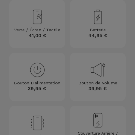
Accessoires
Mobilité,
Auto et
Verre / Écran / Tactile
Batterie
41,00 €
44,95 €
Vélo
Accessoires
d'ordinateur
Accessoires
Bouton D'alimentation
Bouton de Volume
iPad et
39,95 €
39,95 €
Tablette
Kids
Voir
tout
Couverture Arrière /