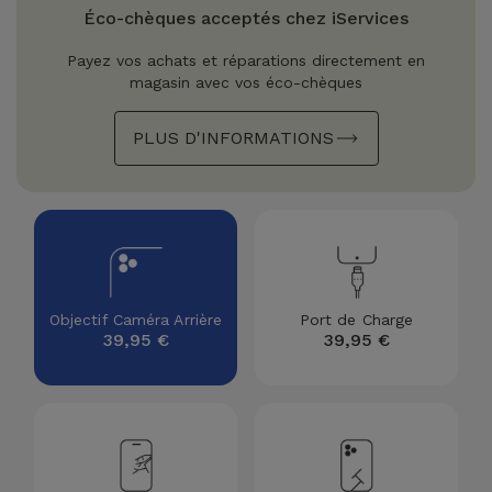
Watch
Apple Watch
Éco-chèques acceptés chez iServices
Adaptateurs
Reconditionnés
Payez vos achats et réparations directement en
Samsung
magasin avec vos éco-chèques
Coques et
Samsungs
Protections
Xiaomi
Reconditionnés
PLUS D'INFORMATIONS
d'Écran
Huawei
iMacs
Batteries
Reconditionnés
Externes
Oppo
Consoles de
Chargeurs
Jeux
OnePlus
Objectif Caméra Arrière
Port de Charge
Reconditionnées
39,95 €
39,95 €
Ecouteurs
Google
et
Voir
Enceintes
tout
Dyson
Montres
TCL
Connectées