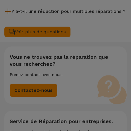
Bien que iServices soit spécialiste en réparation immédiate,
Y a-t-il une réduction pour multiples réparations ?
il est toujours recommandé de faire une sauvegarde. La page
mentionne également un service de Transfert de Données
Oui. Chez iServices, nous valorisons la maintenance
(29,95 €) au cas où tu aurais besoin d'aide pour la gestion
complète de votre équipement. Si votre nécessite deux ou
Voir plus de questions
des fichiers.
plusieurs interventions techniques réalisées simultanément,
nous appliquons une remise de 25% sur le montant de la
réparation la moins chère.
Vous ne trouvez pas la réparation que
vous recherchez?
Prenez contact avec nous.
Contactez-nous
Service de Réparation pour entreprises.