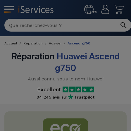
MENU
FR
Réparation
Multimarque
Accueil
Réparation
Huawei
Ascend g750
Différentes
Reconditionnés
Causes de
Réparation
Huawei Ascend
Pannes
iPhone
g750
Produits
Reconditionnés
iPhone
Aussi connu sous le nom Huawei
DJI
Magasins
MacBooks
Excellent
Drones
iPad
Reconditionnés
94 245
avis sur
Trustpilot
Promotions
Nouveautés
Macbook
iPads
/ iMac
Reconditionnés
Reprises
Câbles