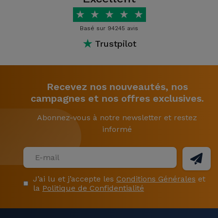
★
★
★
★
★
Basé sur 94245 avis
★
Trustpilot
Recevez nos nouveautés, nos
campagnes et nos offres exclusives.
Abonnez-vous à notre newsletter et restez
informé
J’ai lu et j’accepte les
Conditions Générales
et
la
Politique de Confidentialité