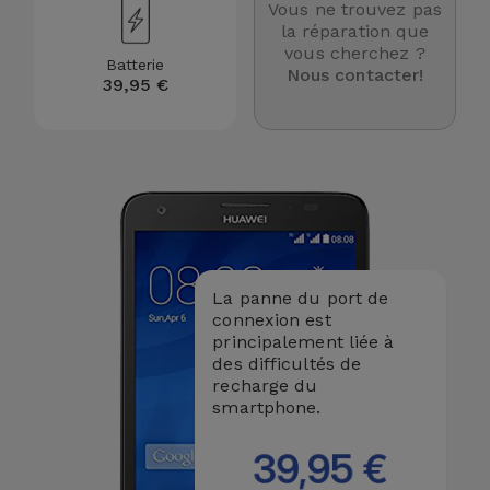
Vous ne trouvez pas
et
la réparation que
Bracelets
vous cherchez ?
Autres
Batterie
Nous contacter!
Marques
39,95 €
Chaînes
de
Voir
Téléphone
tout
Gadgets
Hygiène
La panne du port de
et
connexion est
Maison
principalement liée à
des difficultés de
recharge du
Portefeuilles,
smartphone.
Étuis et Sacs
39,95 €
Traceurs et