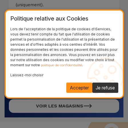
(uniquement).
Si le port de connexion est endommagé,
Politique relative aux Cookies
nous procéderons au remplacement de la
pièce par une neuve. Le diagnostic est
Lors de l'acceptation de la politique de cookies d'iServices,
vous devez tenir compte du fait que l'utilisation de cookies
gratuit !
permet la personnalisation de l'utilisation et la présentation de
services et d'offres adaptés à vos centres d'intérêt. Vos
39,95 € - TVA incluse.
données personnelles et les cookies peuvent être utilisés pour
la personnalisation des annonces. Vous pouvez en savoir plus
sur notre utilisation des cookies ou modifier votre choix à tout
moment sur notre
.
politique de confidentialité
Réparez votre équipement
Laissez-moi choisir
maintenant !
Découvrez et venez dans l’un de nos plus de 28
Accepter
Je refuse
magasins au Belgique
VOIR LES MAGASINS