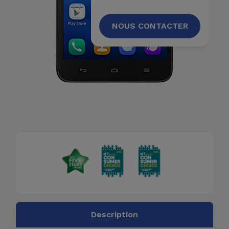
Accessoires
NOUS CONTACTER
Mobilité,
Auto et
Vélo
Accessoires
d'ordinateur
Accessoires
iPad et
Tablette
Kids
Voir
Description
tout