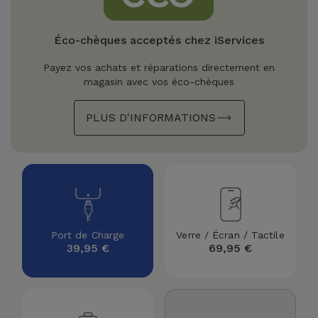
Watch
Apple Watch
Adaptateurs
Reconditionnés
Éco-chèques acceptés chez iServices
Samsung
Coques et
Samsungs
Payez vos achats et réparations directement en
Protections
Xiaomi
Reconditionnés
magasin avec vos éco-chèques
d'Écran
PLUS D'INFORMATIONS
Huawei
iMacs
Batteries
Reconditionnés
Externes
Oppo
Consoles de
Chargeurs
Jeux
OnePlus
Reconditionnées
Ecouteurs
Google
Port de Charge
Verre / Écran / Tactile
et
39,95 €
69,95 €
Voir
Enceintes
tout
Dyson
Montres
TCL
Connectées