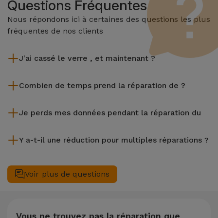
Questions Fréquentes
Nous répondons ici à certaines des questions les plus
fréquentes de nos clients
J'ai cassé le verre , et maintenant ?
iServices effectue des réparations sur place et sous garantie
Combien de temps prend la réparation de ?
de 2 ans. Trouvez le magasin le plus proche.
La plupart des réparations, comme le remplacement de
Je perds mes données pendant la réparation du
l'écran, sont effectuées en environ 20 à 30 minutes.
Bien que iServices soit spécialiste en réparation immédiate,
Y a-t-il une réduction pour multiples réparations ?
il est toujours recommandé de faire une sauvegarde. La page
mentionne également un service de Transfert de Données
Oui. Chez iServices, nous valorisons la maintenance
(29,95 €) au cas où tu aurais besoin d'aide pour la gestion
complète de votre équipement. Si votre nécessite deux ou
Voir plus de questions
des fichiers.
plusieurs interventions techniques réalisées simultanément,
nous appliquons une remise de 25% sur le montant de la
réparation la moins chère.
Vous ne trouvez pas la réparation que