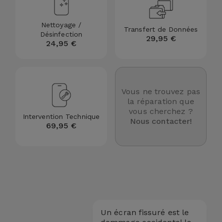
et
Bracelets
Autres
Nettoyage /
Transfert de Données
Désinfection
Marques
29,95 €
24,95 €
Chaînes
de
Voir
Téléphone
tout
Vous ne trouvez pas
Gadgets
la réparation que
vous cherchez ?
Intervention Technique
Nous contacter!
69,95 €
Hygiène
et
Maison
Portefeuilles,
Étuis et Sacs
Un écran fissuré est le
Traceurs et