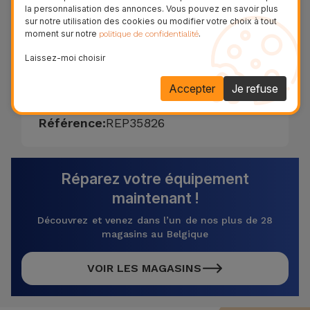
la personnalisation des annonces. Vous pouvez en savoir plus
MediaPad T2 en seulement 20 minutes. La
sur notre utilisation des cookies ou modifier votre choix à tout
moment sur notre
.
politique de confidentialité
garantie de remplacement de la vitre du
Huawei MediaPad T2 est de deux ans sur les
Laissez-moi choisir
fonctions tactiles et LCD.
Accepter
Je refuse
89,95 € - TVA incluse.
Référence:
REP35826
Réparez votre équipement
maintenant !
Découvrez et venez dans l’un de nos plus de 28
magasins au Belgique
VOIR LES MAGASINS