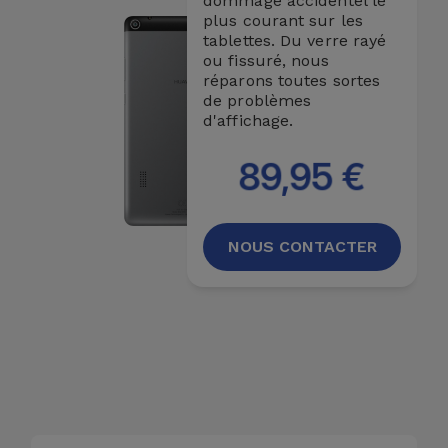
dommage accidentel le
Accessoires
plus courant sur les
tablettes. Du verre rayé
ou fissuré, nous
Mobilité,
réparons toutes sortes
Auto et
de problèmes
Vélo
d'affichage.
89,95 €
Accessoires
d'ordinateur
NOUS CONTACTER
Accessoires
iPad et
Tablette
Kids
Voir
tout