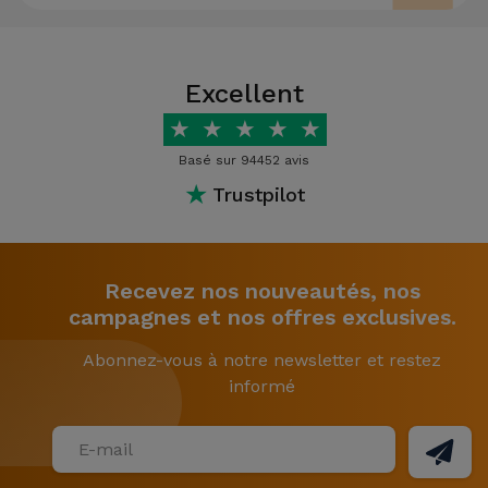
Excellent
★
★
★
★
★
Basé sur 94452 avis
★
Trustpilot
Recevez nos nouveautés, nos
campagnes et nos offres exclusives.
Abonnez-vous à notre newsletter et restez
informé