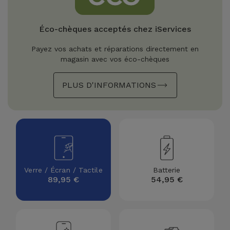
Watch
Apple Watch
Adaptateurs
Reconditionnés
Éco-chèques acceptés chez iServices
Samsung
Coques et
Samsungs
Payez vos achats et réparations directement en
Protections
Xiaomi
Reconditionnés
magasin avec vos éco-chèques
d'Écran
PLUS D'INFORMATIONS
Huawei
iMacs
Batteries
Reconditionnés
Externes
Oppo
Consoles de
Chargeurs
Jeux
OnePlus
Reconditionnées
Ecouteurs
Google
Verre / Écran / Tactile
Batterie
et
89,95 €
54,95 €
Voir
Enceintes
tout
Dyson
Montres
TCL
Connectées