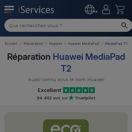
MENU
FR
Réparation
Multimarque
Accueil
Réparation
Huawei
Huawei MediaPad
MediaPad T2
Différentes
Reconditionnés
Causes de
Réparation
Huawei MediaPad
Pannes
iPhone
T2
Produits
Reconditionnés
iPhone
Aussi connu sous le nom Huawei
DJI
Magasins
MacBooks
Excellent
Drones
iPad
Reconditionnés
94 452
avis sur
Trustpilot
Promotions
Nouveautés
Macbook
iPads
/ iMac
Reconditionnés
Reprises
Câbles