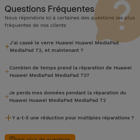
Questions Fréquentes
Nous répondons ici à certaines des questions les plus
fréquentes de nos clients
J'ai cassé le verre Huawei Huawei MediaPad
MediaPad T2, et maintenant ?
iServices effectue des réparations sur place et sous garantie
Combien de temps prend la réparation de Huawei
de 2 ans. Trouvez le magasin le plus proche.
Huawei MediaPad MediaPad T2?
La plupart des réparations, comme le remplacement de
Je perds mes données pendant la réparation du
l'écran, sont effectuées en environ 20 à 30 minutes.
Huawei Huawei MediaPad MediaPad T2
Bien que iServices soit spécialiste en réparation immédiate,
Y a-t-il une réduction pour multiples réparations ?
il est toujours recommandé de faire une sauvegarde. La page
mentionne également un service de Transfert de Données
Oui. Chez iServices, nous valorisons la maintenance
(29,95 €) au cas où tu aurais besoin d'aide pour la gestion
complète de votre équipement. Si votre Huawei Huawei
Voir plus de questions