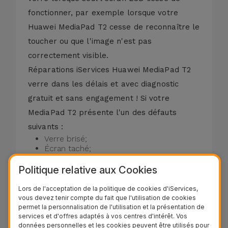
fonctionner, par exemple lorsque votre
Huawei MediaPad T2 cesse de reconnaître le
toucher ou que l'image n'est pas
correctement visible.
Réparations iServices Huawei MediaPad T2
verre dans les délais et avec diagnostic
gratuit et sans engagement ! Si votre
MediaPad T2 présente l'un des défauts
suivants :
Verre brisé;
Écran taché;
Verre rayé;
Verre brisé ou fissuré;
Politique relative aux Cookies
LCD couleur déformé;
Écran noir;
Lors de l'acceptation de la politique de cookies d'iServices,
Affichage endommagé;
vous devez tenir compte du fait que l'utilisation de cookies
Touchez Non calibré ou Ne répond pas.
permet la personnalisation de l'utilisation et la présentation de
services et d'offres adaptés à vos centres d'intérêt. Vos
données personnelles et les cookies peuvent être utilisés pour
Nous réparons votre écran Huawei