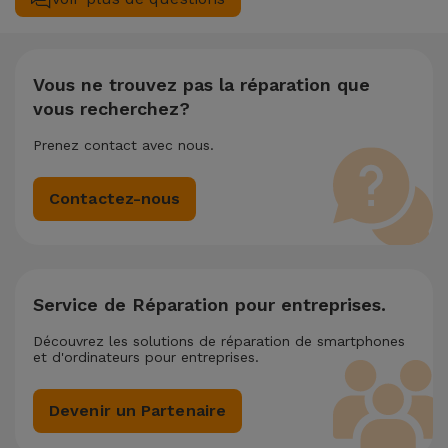
des fichiers.
MediaPad MediaPad T2 nécessite deux ou plusieurs
interventions techniques réalisées simultanément, nous
appliquons une remise de 25% sur le montant de la
réparation la moins chère.
Vous ne trouvez pas la réparation que
vous recherchez?
Prenez contact avec nous.
Contactez-nous
Service de Réparation pour entreprises.
Découvrez les solutions de réparation de smartphones
et d'ordinateurs pour entreprises.
Devenir un Partenaire