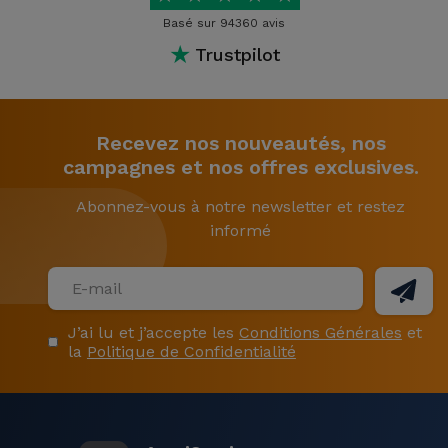
Basé sur 94360 avis
★
Trustpilot
Recevez nos nouveautés, nos
campagnes et nos offres exclusives.
Abonnez-vous à notre newsletter et restez
informé
J’ai lu et j’accepte les
Conditions Générales
et
la
Politique de Confidentialité