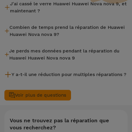
J'ai cassé le verre Huawei Huawei Nova nova 9, et
maintenant ?
iServices effectue des réparations sur place et sous garantie
Combien de temps prend la réparation de Huawei
de 2 ans. Trouvez le magasin le plus proche.
Huawei Nova nova 9?
La plupart des réparations, comme le remplacement de
Je perds mes données pendant la réparation du
l'écran, sont effectuées en environ 20 à 30 minutes.
Huawei Huawei Nova nova 9
Bien que iServices soit spécialiste en réparation immédiate,
Y a-t-il une réduction pour multiples réparations ?
il est toujours recommandé de faire une sauvegarde. La page
mentionne également un service de Transfert de Données
Oui. Chez iServices, nous valorisons la maintenance
(29,95 €) au cas où tu aurais besoin d'aide pour la gestion
complète de votre équipement. Si votre Huawei Huawei Nova
Voir plus de questions
des fichiers.
nova 9 nécessite deux ou plusieurs interventions techniques
réalisées simultanément, nous appliquons une remise de
25% sur le montant de la réparation la moins chère.
Vous ne trouvez pas la réparation que
vous recherchez?