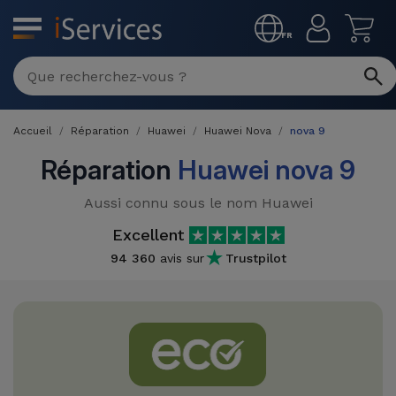
MENU
FR
Réparation
Multimarque
Accueil
Réparation
Huawei
Huawei Nova
nova 9
Différentes
Reconditionnés
Causes de
Réparation
Huawei nova 9
Pannes
iPhone
Produits
Aussi connu sous le nom Huawei
Reconditionnés
iPhone
Excellent
DJI
Magasins
94 360
avis sur
Trustpilot
MacBooks
Drones
iPad
Reconditionnés
Promotions
Nouveautés
Macbook
iPads
/ iMac
Reconditionnés
Reprises
Câbles