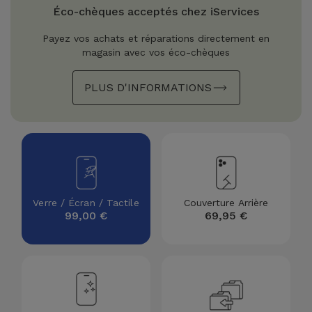
Watch
Apple Watch
Éco-chèques acceptés chez iServices
Adaptateurs
Reconditionnés
Payez vos achats et réparations directement en
Samsung
magasin avec vos éco-chèques
Coques et
Samsungs
Protections
Xiaomi
Reconditionnés
PLUS D'INFORMATIONS
d'Écran
Huawei
iMacs
Batteries
Reconditionnés
Externes
Oppo
Consoles de
Chargeurs
Jeux
OnePlus
Verre / Écran / Tactile
Couverture Arrière
Reconditionnées
99,00 €
69,95 €
Ecouteurs
Google
et
Voir
Enceintes
tout
Dyson
Montres
TCL
Connectées