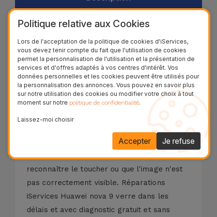
Processus de réparation
Politique relative aux Cookies
Lors de l'acceptation de la politique de cookies d'iServices,
vous devez tenir compte du fait que l'utilisation de cookies
permet la personnalisation de l'utilisation et la présentation de
L'écran fissuré ou endommagé est l'un des
services et d'offres adaptés à vos centres d'intérêt. Vos
dommages physiques les plus courants sur
données personnelles et les cookies peuvent être utilisés pour
la personnalisation des annonces. Vous pouvez en savoir plus
les téléphones mobiles ou autres appareils
sur notre utilisation des cookies ou modifier votre choix à tout
mobiles. Les dommages au verre du Huawei
moment sur notre
.
politique de confidentialité
nova 9 sont identifiés comme du verre
Laissez-moi choisir
fissuré ou même lorsque seul l'écran LCD
Accepter
Je refuse
cesse de fonctionner, par exemple lorsque
LE LCD DE votre Huawei nova 9 cesse de
reconnaître le toucher ou que l'image n'est
pas correctement visible. Réparations
iServices Huawei nova 9 verre dans les
délais et avec diagnostic gratuit et sans