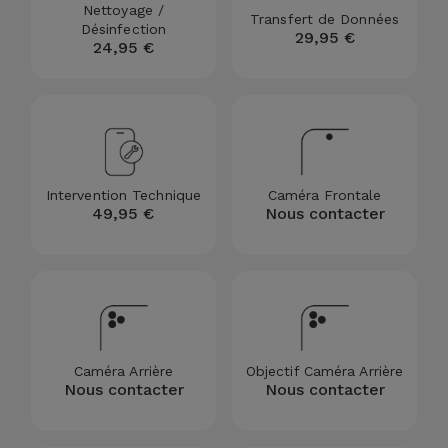
Nettoyage /
Transfert de Données
et
Désinfection
29,95 €
Bracelets
24,95 €
Autres
Marques
Chaînes
de
Voir
Téléphone
tout
Intervention Technique
Caméra Frontale
Gadgets
49,95 €
Nous contacter
Hygiène
et
Maison
Portefeuilles,
Caméra Arrière
Objectif Caméra Arrière
Étuis et Sacs
Nous contacter
Nous contacter
Traceurs et