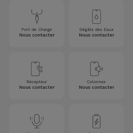
Accessoires
Mobilité,
Auto et
Port de Charge
Dégâts des Eaux
Nous contacter
Nous contacter
Vélo
Accessoires
d'ordinateur
Accessoires
Récepteur
Colonnes
iPad et
Nous contacter
Nous contacter
Tablette
Kids
Voir
tout