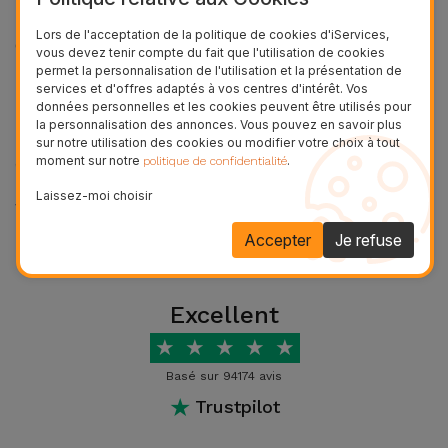
de la même taille?
Accessoires
Lors de l'acceptation de la politique de cookies d'iServices,
Oui, l'iPhone 12 et l'iPhone 12 Pro ont la même taille
vous devez tenir compte du fait que l'utilisation de cookies
physique avec un écran Super Retina XDR de 6,1
permet la personnalisation de l'utilisation et la présentation de
Mobilité,
services et d'offres adaptés à vos centres d'intérêt. Vos
pouces.
Auto et
données personnelles et les cookies peuvent être utilisés pour
Vélo
la personnalisation des annonces. Vous pouvez en savoir plus
Combien de pouces a l'iPhone
sur notre utilisation des cookies ou modifier votre choix à tout
moment sur notre
.
politique de confidentialité
12?
Accessoires
Laissez-moi choisir
d'ordinateur
Voir plus
L'iPhone 12 dispose d'un écran de 6,1 pouces, idéal
pour la navigation sur les réseaux sociaux, la
Accepter
Je refuse
Accessoires
visualisation de vidéos et le streaming de séries.
iPad et
Combien de RAM a l'iPhone 12?
Tablette
Excellent
★
★
★
★
★
L'iPhone 12 dispose de 4 Go de RAM, offrant des
Kids
performances agiles et fluides.
Basé sur 94174 avis
★
Trustpilot
Combien de Go a l'iPhone 12?
Voir
tout