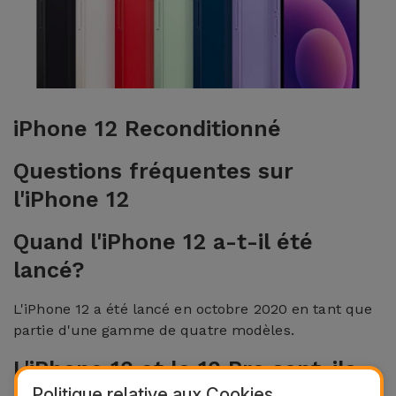
et
Bracelets
Autres
Marques
Chaînes
de
Voir
iPhone 12 Reconditionné
Téléphone
tout
Questions fréquentes sur
Gadgets
l'iPhone 12
Hygiène
Quand l'iPhone 12 a-t-il été
et
lancé?
Maison
L'iPhone 12 a été lancé en octobre 2020 en tant que
Portefeuilles,
partie d'une gamme de quatre modèles.
Étuis et Sacs
L'iPhone 12 et le 12 Pro sont-ils
Traceurs et
Politique relative aux Cookies